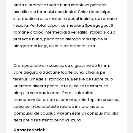
ofera o protectie foarte buna impotriva pietrelor
ascutite si a terenului accidentat. Chiar daca talpa
intermediara este mai dura decat inainte, ea ramane
flexibila. Per total, talpa intermediara Speegdgoat 6
ramane o talpa intermediara versatila, stabila si cu o
protectie buna, permitand alergari mai rapide si
alergari mai lungi, chiar si pe distante ultra.
Crampoanele din cauciuc au o grosime de 5 mm,
care asigura o tractiune foarte buna, chiar si pe
terenuri umede si stancoase. Benzile de rulare au o
orientare diferita pentru a te ajuta sa te intorci, sa
alergi la vale sau la deal. Peretii laterali ai
crampoanelor au, de asemenea, mici tepi de cauciuc,
ceea ce imbunatateste rularea in noroi adanc.
Compusul de cauciuc Vibram este un compus mai dur,
deci are o rezistenta buna la uzura.
Caracteristici: