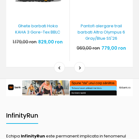
Ghete barbati Hoka
Pantofi alergare trail
KAHA 3 Gore-Tex BBLC
barbati Altra Olympus 6
Gray/Blue SS'26
1.179,00 ron
829,00 ron
969,00 ron
779,00 ron
InfinityRun
Echipa
InfinityRun
este permanent implicata in fenomenul