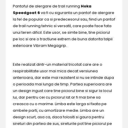
Pantoful de alergare de trail running
Hoka
Speedgoat 6
va fi cu siguranta un pantof de alergare
la fel de popular ca si predecesorul sau, fiind un pantof
de trail running tehnic si versatil, care poate face fata
unui teren dificil. Este usor, se simte bine, tine piciorul
pe loc si are o tractiune extrem de buna datorita talpii
exterioare Vibram Megagrip.
Este realizat dintr-un material tricotat care are o
respirabilitate usor mai mica decat versiunea
anterioara, dar este mai rezistent si nu se intinde dupa
o perioada mai lunga de timp. Partea superioara are
un design ingust care tine piciorul bine si sigur la locul
lui, dar pentru cei cu piciorul lat ar fi mai bine sa
creasca cu o marime. Limba este larga si fixata pe
ambele parti, cu amortizare medie. Limba are un
design scurt, asa ca, daca folositi si gaura pentru
sireturi din partea de sus, sireturile pot tine piciorul pe