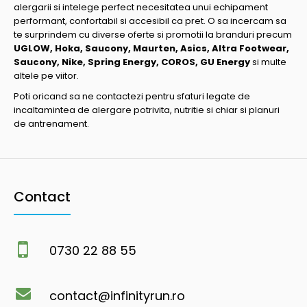
alergarii si intelege perfect necesitatea unui echipament
performant, confortabil si accesibil ca pret. O sa incercam sa
te surprindem cu diverse oferte si promotii la branduri precum
UGLOW, Hoka, Saucony, Maurten, Asics, Altra Footwear,
Saucony, Nike, Spring Energy, COROS, GU Energy
si multe
altele pe viitor.
Poti oricand sa ne contactezi pentru sfaturi legate de
incaltamintea de alergare potrivita, nutritie si chiar si planuri
de antrenament.
Contact
0730 22 88 55
contact@infinityrun.ro