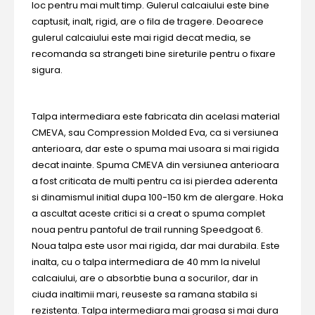
loc pentru mai mult timp. Gulerul calcaiului este bine
captusit, inalt, rigid, are o fila de tragere. Deoarece
gulerul calcaiului este mai rigid decat media, se
recomanda sa strangeti bine sireturile pentru o fixare
sigura.
Talpa intermediara este fabricata din acelasi material
CMEVA, sau Compression Molded Eva, ca si versiunea
anterioara, dar este o spuma mai usoara si mai rigida
decat inainte. Spuma CMEVA din versiunea anterioara
a fost criticata de multi pentru ca isi pierdea aderenta
si dinamismul initial dupa 100-150 km de alergare. Hoka
a ascultat aceste critici si a creat o spuma complet
noua pentru pantoful de trail running Speedgoat 6.
Noua talpa este usor mai rigida, dar mai durabila. Este
inalta, cu o talpa intermediara de 40 mm la nivelul
calcaiului, are o absorbtie buna a socurilor, dar in
ciuda inaltimii mari, reuseste sa ramana stabila si
rezistenta. Talpa intermediara mai groasa si mai dura