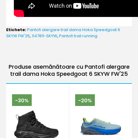
Etichete:
Pantofi alergare trail dama Hoka Speedgoat 6
SKYW FW'25
,
1147811-SKYW
,
Pantofi trail running
Produse asemănătoare cu Pantofi alergare
trail dama Hoka Speedgoat 6 SKYW FW'25
-30%
-20%