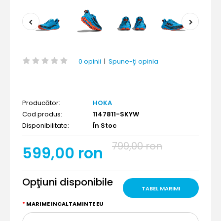
0 opinii
|
Spune-ţi opinia
Producător:
HOKA
Cod produs:
1147811-SKYW
Disponibilitate:
În Stoc
799,00 ron
599,00 ron
Opţiuni disponibile
TABEL MARIMI
MARIME INCALTAMINTE EU