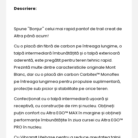
Descriere:
Spune ''Bonjur'' celui mai rapid pantof de trail creat de
Altra până acum!
Cu o placă din fibră de carbon pe întreaga lungime, o
talpă intermediară îmbunătățită și o talpă exterioară
aderentă, este pregătit pentru teren tehnic rapid.
Prezintă multe dintre caracteristicile originale Mont
Blanc, dar cu o placă din carbon Carbitex™ Monoflex
pe întreaga lungimea pentru propulsie suplimentară,
protecție sub picior și stabilitate pe orice teren.
Confecționat cu o talpă intermediară ușoară și
receptivă, cu construcție de rim și nucleu. Obțineți
puțin confort cu Altra EGO™ MAX în margine și obțineți
performanțe îmbunătățite în ziua cursei cu Altra EGO™
PRO în nucleu.
Cu Vibram® Litebase pentru a reduce greutatea talpii