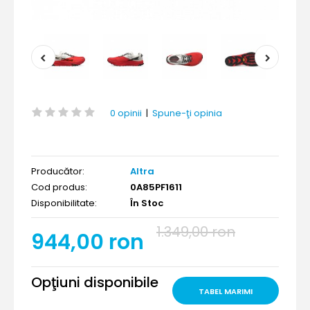
0 opinii
|
Spune-ţi opinia
Producător:
Altra
Cod produs:
0A85PF1611
Disponibilitate:
În Stoc
1.349,00 ron
944,00 ron
Opţiuni disponibile
TABEL MARIMI