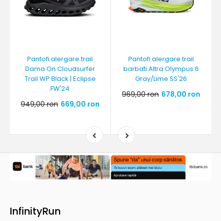
Pantofi alergare trail
Pantofi alergare trail
Dama On Cloudsurfer
barbati Altra Olympus 6
Trail WP Black | Eclipse
Gray/Lime SS'26
FW'24
969,00 ron
678,00 ron
949,00 ron
669,00 ron
InfinityRun