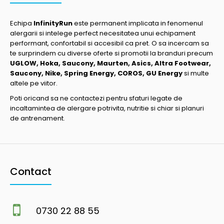
Echipa
InfinityRun
este permanent implicata in fenomenul
alergarii si intelege perfect necesitatea unui echipament
performant, confortabil si accesibil ca pret. O sa incercam sa
te surprindem cu diverse oferte si promotii la branduri precum
UGLOW, Hoka, Saucony, Maurten, Asics, Altra Footwear,
Saucony, Nike, Spring Energy, COROS, GU Energy
si multe
altele pe viitor.
Poti oricand sa ne contactezi pentru sfaturi legate de
incaltamintea de alergare potrivita, nutritie si chiar si planuri
de antrenament.
Contact
0730 22 88 55