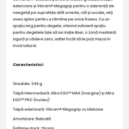
exterioare și Vibram® Megagrip pentru o aderență de
neegalat pe suprafețe atât umede, cât și uscate, veți
avea ajutor pentru a rămâne pe orice traseu. Cu un
spațiu larg pentru degete, oferind suficient spațiu
pentru degetele tale să se miște liber, o zonă mediană
sigură și cădere zero, astfel încât să te poți mișca în
mod natural.
Caracteristici:
Greutate: 249 g
Talpă intermediară: Altra EGO™ MAX (margine) și Altra
EGO™ PRO (nucleu)
Talpă exterioară: Vibram® Megagrip cu Litebase
Amortizare: Ridicată
Înălțime stack: 29 mm