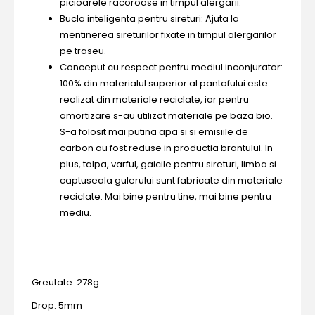
picioarele racoroase in timpul alergarii.
Bucla inteligenta pentru sireturi: Ajuta la
mentinerea sireturilor fixate in timpul alergarilor
pe traseu.
Conceput cu respect pentru mediul inconjurator:
100% din materialul superior al pantofului este
realizat din materiale reciclate, iar pentru
amortizare s-au utilizat materiale pe baza bio.
S-a folosit mai putina apa si si emisiile de
carbon au fost reduse in productia brantului. In
plus, talpa, varful, gaicile pentru sireturi, limba si
captuseala gulerului sunt fabricate din materiale
reciclate. Mai bine pentru tine, mai bine pentru
mediu.
Greutate: 278g
Drop: 5mm