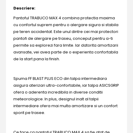
Descriere:
Pantoful TRABUCO MAX 4 combina protectia maxima
cu confortul suprem pentru o alergare sigura si stabila
pe teren accidentat. Este unul dintre cei mai protectori
pantofi de alergare pe traseu, conceput pentru a-ti
permite sa explorezi fara limite. Iar datorita amortizarii
avansate, vei avea parte de o experienta confortabila
de la start pana la finish.
Spuma FF BLAST PLUS ECO din talpa intermediara
asigura aterizari ultra-confortabile, iar talpa ASICSGRIP
ofera o aderenta incredibila in diverse conditii
meteorologice. In plus, designul inalt al talpii
intermediare ofera mai multa amortizare si un confort
sporit pe trasee.
Ce face ca pantoful TRABUCO MAX 4 sa fie atat de