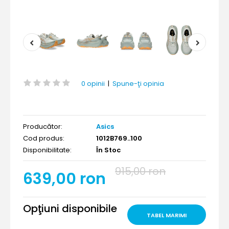
0 opinii
|
Spune-ţi opinia
Producător:
Asics
Cod produs:
1012B769..100
Disponibilitate:
În Stoc
915,00 ron
639,00 ron
Opţiuni disponibile
TABEL MARIMI