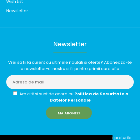
Wish List
Newsletter
Newsletter
Vrei sa fii la curent cu ultimele noutati si oferte? Aboneaza-te
la newsletter-ul nostru si fii printre primii care afla!
Am citit si sunt de acord cu
Politica de Securitate a
Datelor Personale
MA ABONEZ!
InfinityRun © 2026 Toate drepturile rezervate | Toate preturile