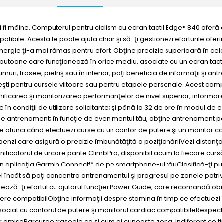
e vei fi mâine. Computerul pentru ciclism cu ecran tactil Edge® 840 ofer
tibile. Acesta te poate ajuta chiar şi să-ţi gestionezi eforturile ofer
energie ţi-a mai rămas pentru efort. Obţine precizie superioară în cele
utoane care funcţionează în orice mediu, asociate cu un ecran tactil
umuri, trasee, pietriş sau în interior, poţi beneficia de informaţii şi an
teşti pentru cursele viitoare sau pentru etapele personale. Acest com
icarea şi monitorizarea performanţelor de nivel superior, informarea 
 în condiţii de utilizare solicitante; şi până la 32 de ore în modul d
e de antrenament; în funcţie de evenimentul tău, obţine antrenament p
are atunci când efectuezi curse cu un contor de putere şi un monitor
benzi care asigură o precizie îmbunătăţită a poziţionăriiVezi distanţa
 planificatorul de urcare pante ClimbPro, disponibil acum la fiecare cu
 în aplicaţia Garmin Connect™ de pe smartphone-ul tăuClasifică-ţi punc
fel încât să poţi concentra antrenamentul şi progresul pe zonele potri
ează-ţi efortul cu ajutorul funcţiei Power Guide, care recomandă obie
ere compatibilObţine informaţii despre stamina în timp ce efectuezi c
asociat cu contorul de putere şi monitorul cardiac compatibileRespe
iilor omiseParcurge traseele ca şi cum ai cunoaşte zona, indiferent ce ti