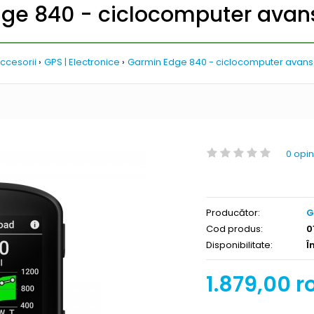
ge 840 - ciclocomputer avan
ccesorii
GPS | Electronice
Garmin Edge 840 - ciclocomputer avans
0 opin
Producător:
G
Cod produs:
0
Disponibilitate:
Î
1.879,00 r