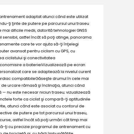
ă antrenament adaptat atunci când este utilizat
indu-ţi ţinte de putere pe parcursul unui traseu
 mai dificile medii, datorită tehnologiei GNSS
 sensibil, astfel încât să poţi atinge, panorama
trenamente care te vor ajuta să-ţi înţelegi
puter avansat pentru ciclism cu GPS, cu
ciclistului şi conectivitatea
e economisire a baterieiVizualizează pe ecran
ersonalizat care se adaptează la nivelul curent
 cardiac compatibileGăseşte drumul în cele mai
 de urcare rămasă şi înclinaţia, atunci când
rsă — nu este necesar niciun traseu; vizualizează
tele forte ca ciclist şi compară-ţi aptitudinile
vite, atunci când este asociat cu contorul de
ctive de putere pe tot parcursul unui traseu,
urse, astfel încât să poţi urmări cât timp mai
ctă-ţi cu precizie programul de antrenament cu
p de bicicletă ai, cu hărţi îmbunătăţite