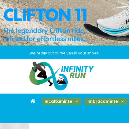
We really put ourselves in your shoes
Incaltaminte
Imbracaminte