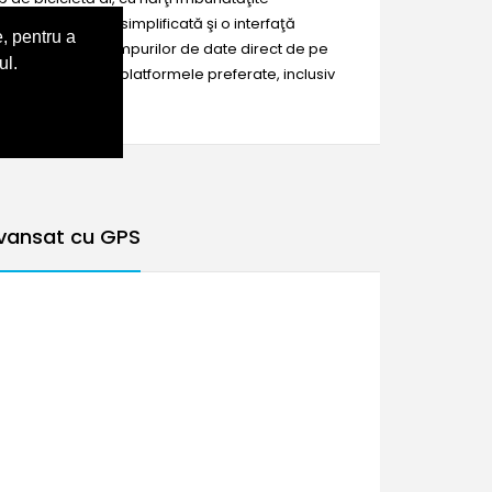
ateConfigurarea simplificată şi o interfaţă
, pentru a
chiar ajustarea câmpurilor de date direct de pe
ul.
 aplicaţiile şi platformele preferate, inclusiv
vansat cu GPS