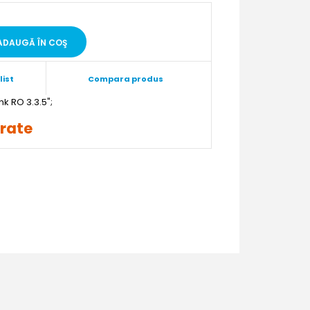
list
Compara produs
";
 rate