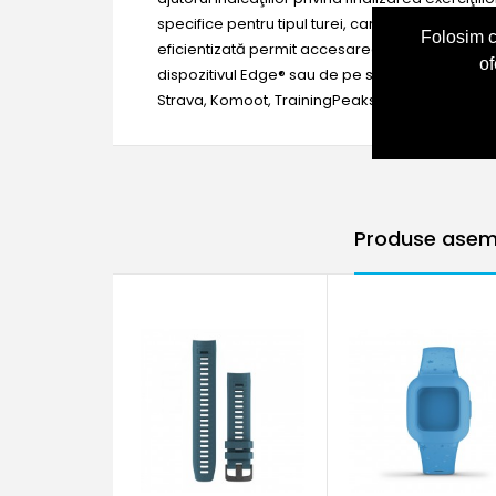
specifice pentru tipul turei, care evidenţiază d
Folosim c
eficientizată permit accesarea rapidă şi uşoară
of
dispozitivul Edge® sau de pe smartphone-ul tău
Strava, Komoot, TrainingPeaks® şi multe alteleD
Produse asem