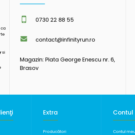
0730 22 88 55
 ca
rte
contact@infinityrun.ro
y
si
Magazin: Piata George Enescu nr. 6,
Brasov
e
ienţi
Extra
Contul
Producători
Contul me