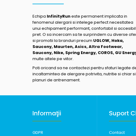
Echipa
InfinityRun
este permanent implicata in
fenomenul alergarii si intelege perfect necesitatea
unui echipament performant, confortabil si accesibil
pret. O sa incercam sa te surprindem cu diverse ofe
si promotii la branduri precum
UGLOW, Hoka,
Saucony, Maurten, Asics, Altra Footwear,
Saucony, Nike, Spring Energy, COROS, GU Energ
multe altele pe viitor.
Poti oricand sa ne contactezi pentru sfaturi legate d
incaltamintea de alergare potrivita, nutritie si chiar si
planuri de antrenament.
Informaţii
Suport Cl
GDPR
Contact