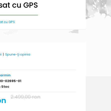
sat cu GPS
at cu GPS
ii
|
Spune-ţi opinia
armin
10-02695-01
n Stoc
2.499,00 ron
on