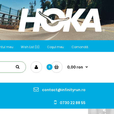
ntul meu
Wish List (0)
Coşul meu
Comandă
0,00 ron
0
contact@infinityrun.ro
0730 22 88 55