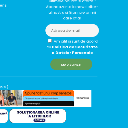
ultimele noutati si oferte?
enzi
Aboneaza-te la newsletter-
ul nostru si fii printre primii
care afla!
Am citit si sunt de acord
cu
Politica de Securitate
a Datelor Personale
MA ABONEZ!
(19%)