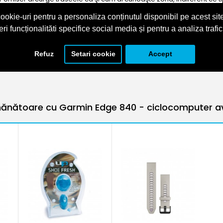
rumurile şi traseele populare, plus punctele de interes care pot fi căut
ookie-uri pentru a personaliza conținutul disponibil pe acest site
 a informaţiilor, a traseelor şi a instrumentelor de care ai nevoie şi 
eri funcționalităti specifice social media și pentru a analiza trafic
 asociatPrin aplicaţia Garmin Connect™ de pe smartphone, asociază cu
escriereSpecificatii
Refuz
Setari cookie
Accept
ănătoare cu Garmin Edge 840 - ciclocomputer a