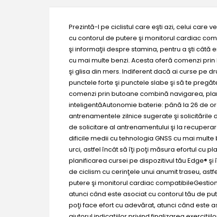
Prezintă-l pe ciclistul care eşti azi, celui car
cu contorul de putere şi monitorul cardiac compa
şi informaţii despre stamina, pentru a şti câtă 
cu mai multe benzi. Acesta oferă comenzi prin b
şi glisa din mers. Indiferent dacă ai curse pe dr
punctele forte şi punctele slabe şi să te pregă
comenzi prin butoane combină navigarea, planif
inteligentăAutonomie baterie: până la 26 de ore
antrenamentele zilnice sugerate şi solicităril
de solicitare al antrenamentului şi la recuper
dificile medii cu tehnologia GNSS cu mai multe 
urci, astfel încât să îţi poţi măsura efortul cu
planificarea cursei pe dispozitivul tău Edge® şi
de ciclism cu cerinţele unui anumit traseu, ast
putere şi monitorul cardiac compatibileGestion
atunci când este asociat cu contorul tău de put
poţi face efort cu adevărat, atunci când este 
ajutorul indicaţiilor privind finalizarea exerciţ