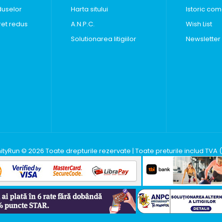
duselor
Harta sitului
Istoric com
ret redus
A.N.P.C.
Wish List
Solutionarea litigiilor
Newsletter
inityRun © 2026 Toate drepturile rezervate | Toate preturile includ TVA 