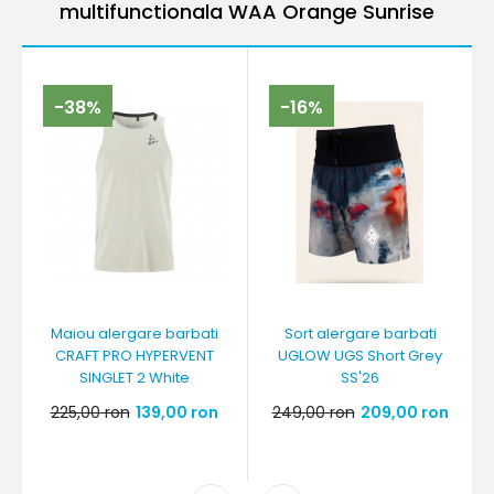
multifunctionala WAA Orange Sunrise
-38%
-16%
Maiou alergare barbati
Sort alergare barbati
CRAFT PRO HYPERVENT
UGLOW UGS Short Grey
SINGLET 2 White
SS'26
225,00 ron
139,00 ron
249,00 ron
209,00 ron