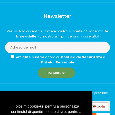
Newsletter
Vrei sa fii la curent cu ultimele noutati si oferte? Aboneaza-te
la newsletter-ul nostru si fii printre primii care afla!
Am citit si sunt de acord cu
Politica de Securitate a
Datelor Personale
MA ABONEZ!
InfinityRun © 2026 Toate drepturile rezervate | Toate preturile
includ TVA (19%)
Folosim cookie-uri pentru a personaliza
conținutul disponibil pe acest site, pentru a