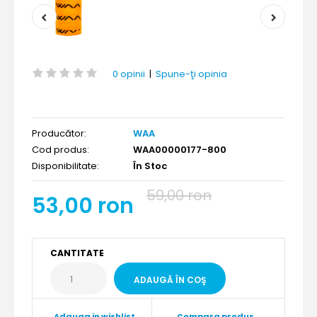
0 opinii
|
Spune-ţi opinia
Producător:
WAA
Cod produs:
WAA00000177-800
Disponibilitate:
În Stoc
59,00 ron
53,00 ron
CANTITATE
Adauga in wishlist
Compara produs