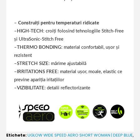
–
Construiți pentru temperaturi ridicate
–
HIGH-TECH
: croiți folosind tehnologiile Stitch-Free
și UltraSonic-Stitch Free
–
THERMO BONDING
: material confortabil, ușor și
rezistent
–
STRETCH SIZE
: mărime ajustabilă
–
IRRITATIONS FREE
: material ușor, moale, elastic ce
previne apariția iritațiilor
–
VIZIBILITATE:
detalii reflectorizante
Etichete:
UGLOW WIDE SPEED AERO SHORT WOMAN | DEEP BLUE
,