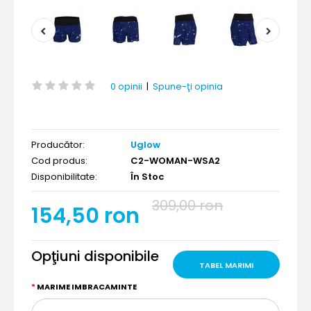
0 opinii
|
Spune-ţi opinia
Producător:
Uglow
Cod produs:
C2-WOMAN-WSA2
Disponibilitate:
În Stoc
309,00 ron
154,50 ron
Opţiuni disponibile
TABEL MARIMI
MARIME IMBRACAMINTE