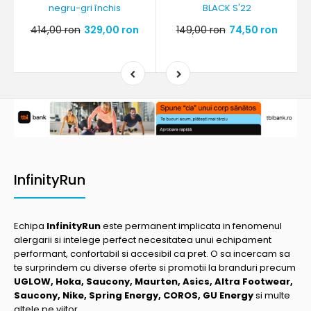
negru-gri închis
BLACK S'22
414,00 ron
329,00 ron
149,00 ron
74,50 ron
InfinityRun
Echipa
InfinityRun
este permanent implicata in fenomenul
alergarii si intelege perfect necesitatea unui echipament
performant, confortabil si accesibil ca pret. O sa incercam sa
te surprindem cu diverse oferte si promotii la branduri precum
UGLOW, Hoka, Saucony, Maurten, Asics, Altra Footwear,
Saucony, Nike, Spring Energy, COROS, GU Energy
si multe
altele pe viitor.