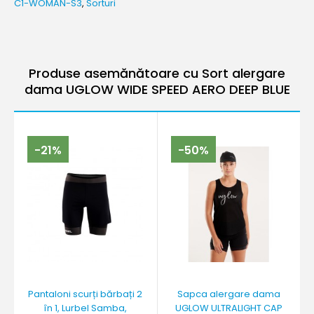
C1-WOMAN-S3
,
Sorturi
Produse asemănătoare cu Sort alergare
dama UGLOW WIDE SPEED AERO DEEP BLUE
-21%
-50%
Pantaloni scurți bărbați 2
Sapca alergare dama
în 1, Lurbel Samba,
UGLOW ULTRALIGHT CAP