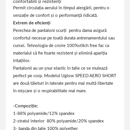
confortabili și rezistenți
Permit circulația aerului în timpul alergării, pentru o
senzație de confort și o performanță ridicată.
Extrem de eficienți
Perechea de pantaloni scurți pentru dama asigură
confortul necesar pe toată durata antrenamentului sau
cursei. Tehnologia de croire 100%stitch free fac ca
materialul să fie foarte rezistent și elimină apariția
iritațiilor.
Pantalonii au un șnur elastic în talie ce se mulează
perfect pe corp. Modelul Uglow SPEED AERO SHORT
are două tăieturi în laterale pentru mai multă libertate
în mișcare și o respirabilitate mai mare.
-Compoziție:
1-88% polyamide/12% spandex
2-stratul interior 80% polyamide/20% spandex
3- banda din talie 100% polyether