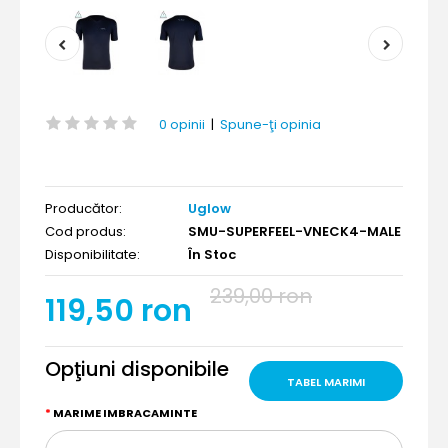
0 opinii
|
Spune-ţi opinia
Producător:
Uglow
Cod produs:
SMU-SUPERFEEL-VNECK4-MALE
Disponibilitate:
În Stoc
239,00 ron
119,50 ron
Opţiuni disponibile
TABEL MARIMI
MARIME IMBRACAMINTE