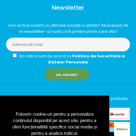
Newsletter
Vrei sa fii la curent cu ultimele noutati si oferte? Aboneaza-te
la newsletter-ul nostru si fii printre primii care afla!
Am citit si sunt de acord cu
Politica de Securitate a
Datelor Personale
MA ABONEZ!
InfinityRun © 2026 Toate drepturile rezervate | Toate preturile
includ TVA (19%)
Folosim cookie-uri pentru a personaliza
conținutul disponibil pe acest site, pentru a
oferi funcționalităti specifice social media și
pentru a analiza traficul.