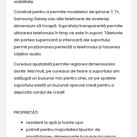
vizibilitate.
Construit pentru a permite modelelor de Iphone 7, 7+,
Samsung Galaxy sau alte telefoane de aceleași
dimensiuni să încapă. Suprafața transparentă permite
utilizarea telefonului în timp ce este în suport. Tăieturile
din partea superioară și inferioară ale suportului
permit poziționarea perfectă a telefonului și folosirea
căștilor audio.
Cureaua ajustabilă permite reglarea dimensiunilor
dorite. Mai mult, pe cureaua de fixare a suportului am
adăugat un buzunar mic pentru chei, iar pe spatele
suportului există un buzunar special creat pentru a
depozita cardul de credit.
PROPRIETĂȚI:
rezistent la apă și foarte ușor
potrivit pentru majoritatea tipurilor de
smartphone- dimensiunile buzunarului aprox.