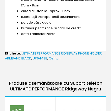
17cm x 8cm
curea ajustabilă- aprox. 33cm
suprafață transparentă touchscrene
port de căști audio
buzunar pentru chei și card de credit
detalii reflectorizante
Etichete:
ULTIMATE PERFORMANCE RIDGEWAY PHONE HOLDER
ARMBAND BLACK
,
UP6448B
,
Centuri
Produse asemănătoare cu Suport telefon
ULTIMATE PERFORMANCE Ridgeway Negru
-15%