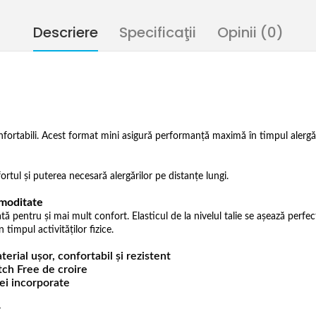
Descriere
Specificaţii
Opinii (0)
ortabili. Acest format mini asigură performanță maximă în timpul alergări
ortul și puterea necesară alergărilor pe distanțe lungi.
omoditate
pentru și mai mult confort. Elasticul de la nivelul talie se așează perfect 
timpul activităților fizice.
erial ușor, confortabil și rezistent
itch Free de croire
iei incorporate
r