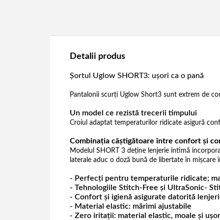
Detalii produs
Șortul Uglow SHORT3: ușori ca o pană
Pantalonii scurți Uglow Short3 sunt extrem de conf
Un model ce rezistă trecerii timpului
Croiul adaptat temperaturilor ridicate asigură conf
Combinația câștigătoare între confort și c
Modelul SHORT 3 deține lenjerie intimă incorporată 
laterale aduc o doză bună de libertate în mișcare în 
- Perfecți pentru temperaturile ridicate; mat
- Tehnologiile Stitch-Free și UltraSonic- St
- Confort și igienă asigurate datorită lenjer
- Material elastic: mărimi ajustabile
- Zero iritații: material elastic, moale și ușo