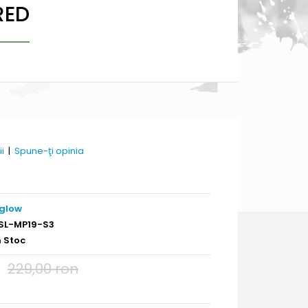
RED
ii
|
Spune-ţi opinia
glow
SL-MP19-S3
n Stoc
229,00 ron