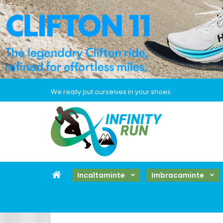
We really put ourselves in your shoes
Incaltaminte
Imbracaminte