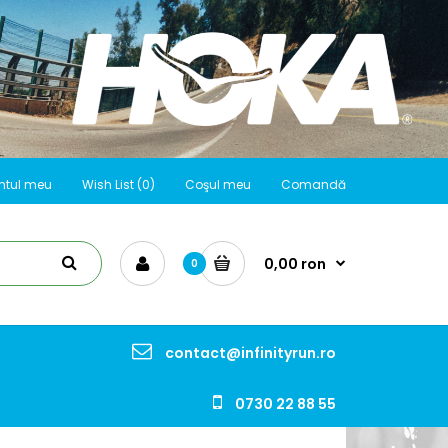
ntul meu
Wish List (0)
Coşul meu
Comandă
0,00 ron
0
contact@infinityrun.ro
0730 22 88 55