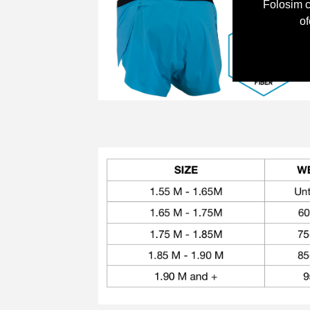
Folosim c
of