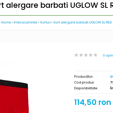
rt alergare barbati UGLOW SL 
Home
Imbracaminte
Sorturi
Sort alergare barbati UGLOW SL RED
0 opin
Producător:
U
Cod produs:
7
Disponibilitate:
Î
114,50 ron