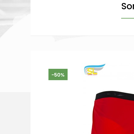
So
-50%