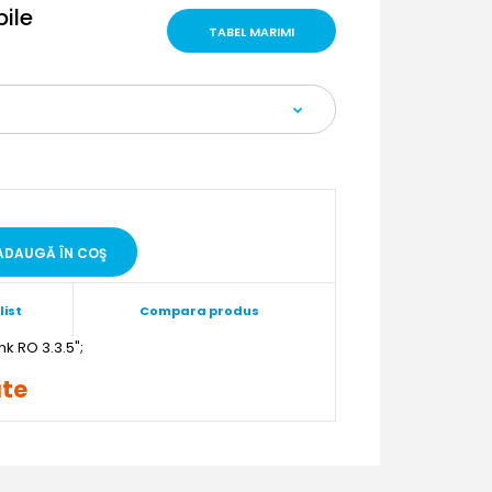
bile
TABEL MARIMI
list
Compara produs
";
ate