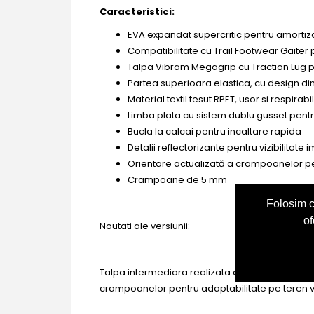
Ca
racteristici:
EVA expandat supercritic pentru amortiz
Compatibilitate cu Trail Footwear Gaiter 
Talpa Vibram Megagrip cu Traction Lug pe
Partea superioara elastica, cu design d
Material textil tesut RPET, usor si respira
Limba plata cu sistem dublu gusset pentr
Bucla la calcai pentru incaltare rapida
Detalii reflectorizante pentru vizibilitate 
Orientare actualizată a crampoanelor pe
Crampoane de 5 mm
Folosim c
of
Noutati ale versiunii:
Talpa intermediara realizata din spuma supercri
crampoanelor pentru adaptabilitate pe teren v