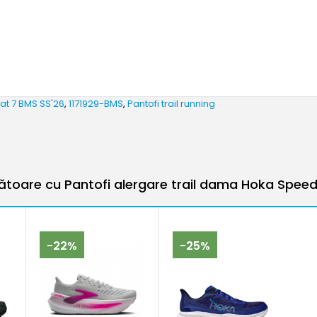
at 7 BMS SS'26
,
1171929-BMS
,
Pantofi trail running
oare cu Pantofi alergare trail dama Hoka Spee
-22%
-25%