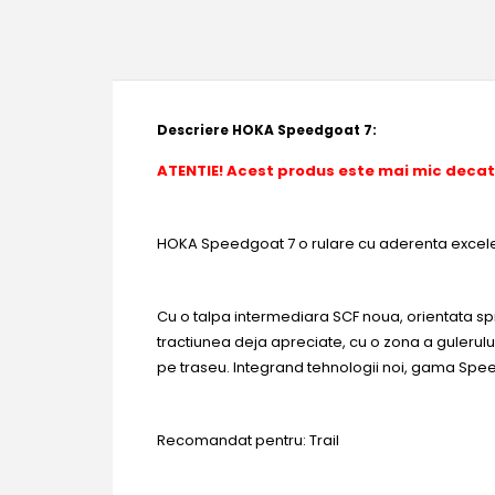
Descriere HOKA Speedgoat 7:
ATENTIE! Acest produs este mai mic decat
HOKA Speedgoat 7 o rulare cu aderenta excelen
Cu o talpa intermediara SCF noua, orientata spr
tractiunea deja apreciate, cu o zona a gulerului 
pe traseu. Integrand tehnologii noi, gama Spe
Recomandat pentru: Trail