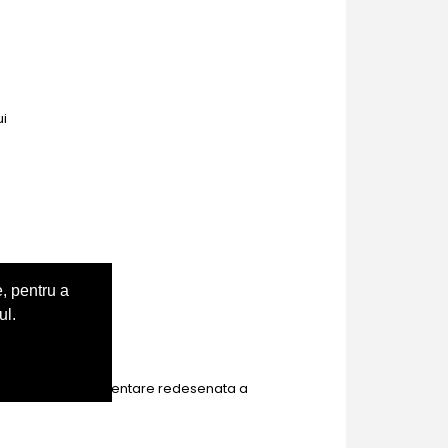
ui
, pentru a
ul.
pentru gaiter si orientare redesenata a