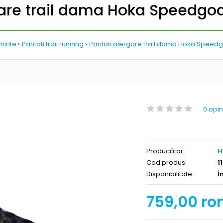
gare trail dama Hoka Speedgoa
minte
Pantofi trail running
Pantofi alergare trail dama Hoka Speedg
0 opin
Producător:
H
Cod produs:
1
Disponibilitate:
Î
759,00 ro