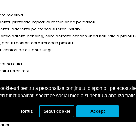
are reactiva
pentru protectie impotriva resturilor de pe traseu
ntru aderenta pe stanca si teren instabil
inamic patent-pending, care permite expansiunea naturala a piciorul
bil, pentru confort care imbraca piciorul
u confort pe distante lungi
imbunatatita
ntru teren mixt
ookie-uri pentru a personaliza conținutul disponibil pe acest site
eri funcționalităti specifice social media și pentru a analiza trafic
Refuz
Setari cookie
Accept
tica, zona a gulerului la calcai optimizata pentru confort, integrare 
ariat.