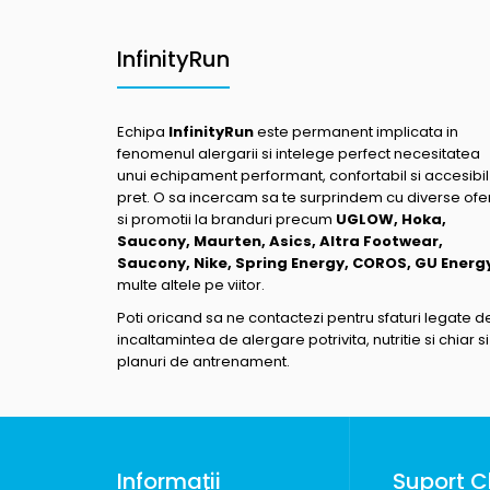
InfinityRun
Echipa
InfinityRun
este permanent implicata in
fenomenul alergarii si intelege perfect necesitatea
unui echipament performant, confortabil si accesibil
pret. O sa incercam sa te surprindem cu diverse ofe
si promotii la branduri precum
UGLOW, Hoka,
Saucony, Maurten, Asics, Altra Footwear,
Saucony, Nike, Spring Energy, COROS, GU Energ
multe altele pe viitor.
Poti oricand sa ne contactezi pentru sfaturi legate d
incaltamintea de alergare potrivita, nutritie si chiar si
planuri de antrenament.
Informaţii
Suport Cl