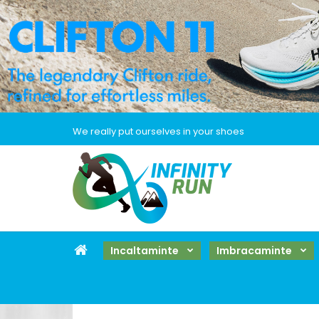
We really put ourselves in your shoes
Incaltaminte
Imbracaminte