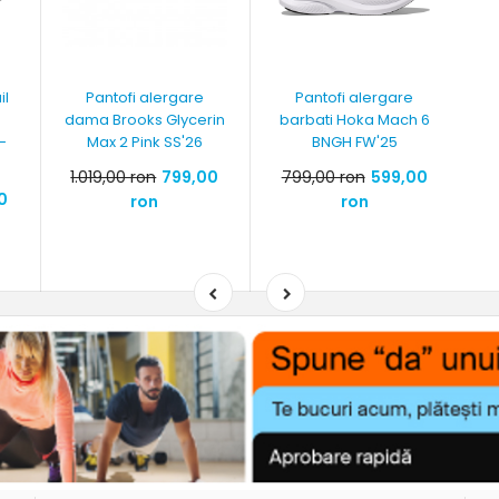
il
Pantofi alergare
Pantofi alergare
dama Brooks Glycerin
barbati Hoka Mach 6
-
Max 2 Pink SS'26
BNGH FW'25
1.019,00 ron
799,00
799,00 ron
599,00
0
ron
ron