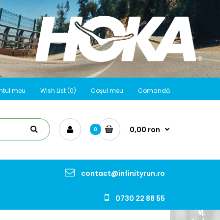
ntul meu
Wish List (0)
Coşul meu
Comandă
0,00 ron
0
contact@infinityrun.ro
0730 22 88 55