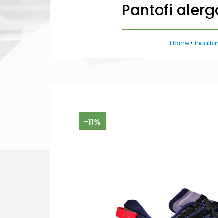
Pantofi aler
Home
Incalta
-11%