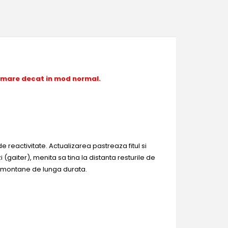
 mare decat in mod normal.
reactivitate. Actualizarea pastreaza fitul si
(gaiter), menita sa tina la distanta resturile de
i montane de lunga durata.