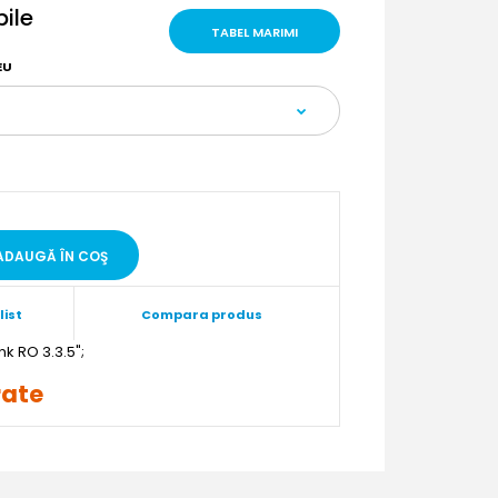
bile
TABEL MARIMI
EU
list
Compara produs
";
rate