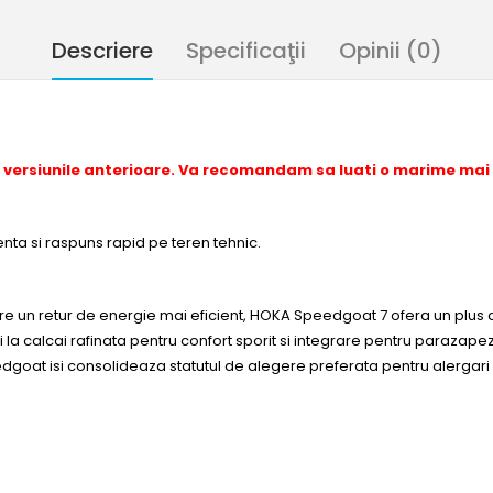
Descriere
Specificaţii
Opinii (0)
 versiunile anterioare. Va recomandam sa luati o marime mai
ta si raspuns rapid pe teren tehnic.
e un retur de energie mai eficient, HOKA Speedgoat 7 ofera un plus de 
la calcai rafinata pentru confort sporit si integrare pentru parazapezi 
edgoat isi consolideaza statutul de alegere preferata pentru alergar