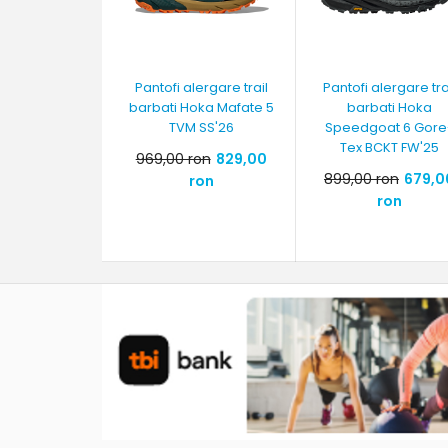
Pantofi alergare trail
Pantofi alergare tra
barbati Hoka Mafate 5
barbati Hoka
TVM SS'26
Speedgoat 6 Gore
Tex BCKT FW'25
969,00 ron
829,00
899,00 ron
679,0
ron
ron