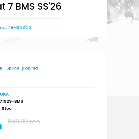
t 7 BMS SS'26
oat 7 BMS SS'26
ii
|
Spune-ţi opinia
OKA
171929-BMS
n Stoc
849,00 ron
n