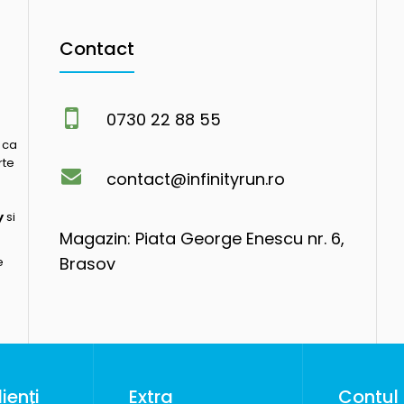
Contact
0730 22 88 55
 ca
rte
contact@infinityrun.ro
y
si
Magazin: Piata George Enescu nr. 6,
Brasov
e
ienţi
Extra
Contul