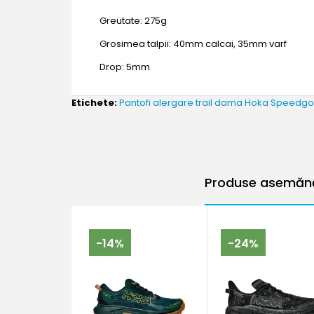
Greutate: 275g
Grosimea talpii: 40mm calcai, 35mm varf
Drop: 5mm
Etichete:
Pantofi alergare trail dama Hoka Speedgo
Produse asemănăt
-14%
-24%