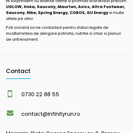
te surprindem cu diverse oferte si promotii la branduri precum
UGLOW, Hoka, Saucony, Maurten, Asics, Altra Footwear,
Saucony, Nike, Spring Energy, COROS, GU Energy
si multe
altele pe viitor.
Poti oricand sa ne contactezi pentru sfaturi legate de
incaltamintea de alergare potrivita, nutritie si chiar si planuri
de antrenament.
Contact
0730 22 88 55
contact@infinityrun.ro