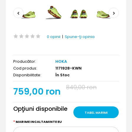
0 opinii
|
Spune-ţi opinia
Producător:
HOKA
Cod produs:
1171928-KWN
Disponibilitate:
În Stoc
849,00 ron
759,00 ron
Opţiuni disponibile
TABEL MARIMI
MARIME INCALTAMINTE EU