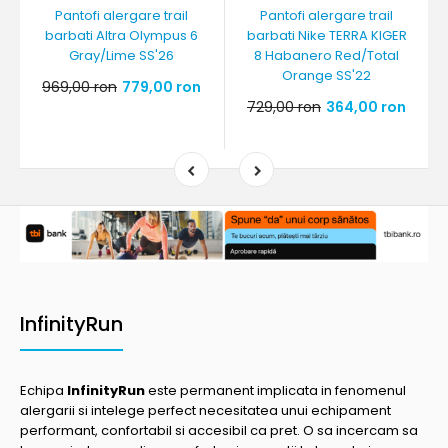
Pantofi alergare trail
Pantofi alergare trail
barbati Altra Olympus 6
barbati Nike TERRA KIGER
Gray/Lime SS'26
8 Habanero Red/Total
Orange SS'22
969,00 ron
779,00 ron
729,00 ron
364,00 ron
InfinityRun
Echipa
InfinityRun
este permanent implicata in fenomenul
alergarii si intelege perfect necesitatea unui echipament
performant, confortabil si accesibil ca pret. O sa incercam sa