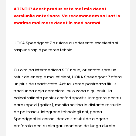
ATENTIE! Acest produs este mai mic decat
versiunile anterioare. Va recomandam sa luati o
marime mai mare decat in mod normal.
HOKA Speedgoat 7 o rulare cu aderenta excelenta si
raspuns rapid pe teren tehnic.
Cu o talpa intermediara SCF noua, orientata spre un
retur de energie mai eficient, HOKA Speedgoat 7 ofera
un plus de reactivitate. Actualizarea pastreaza fitul si
tractiunea deja apreciate, cu o zona a gulerului la
calcai rafinata pentru confort sporit si integrare pentru
parazapezi (gaiter), menita sa tina la distanta resturile
de pe traseu. Integrand tehnologii noi, gama
Speedgoat isi consolideaza statutul de alegere
preferata pentru alergari montane de lunga durata.