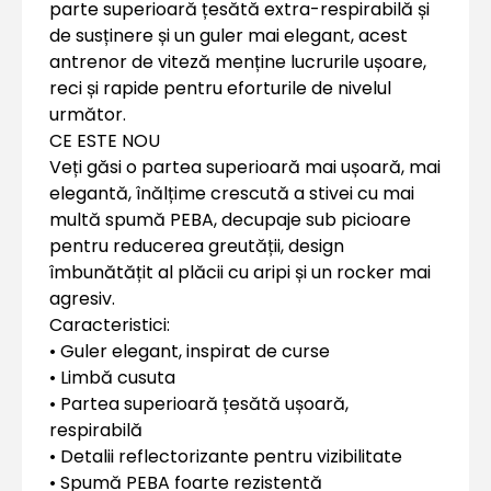
parte superioară țesătă extra-respirabilă și
de susținere și un guler mai elegant, acest
antrenor de viteză menține lucrurile ușoare,
reci și rapide pentru eforturile de nivelul
următor.
CE ESTE NOU
Veți găsi o partea superioară mai ușoară, mai
elegantă, înălțime crescută a stivei cu mai
multă spumă PEBA, decupaje sub picioare
pentru reducerea greutății, design
îmbunătățit al plăcii cu aripi și un rocker mai
agresiv.
Caracteristici:
• Guler elegant, inspirat de curse
• Limbă cusuta
• Partea superioară țesătă ușoară,
respirabilă
• Detalii reflectorizante pentru vizibilitate
• Spumă PEBA foarte rezistentă