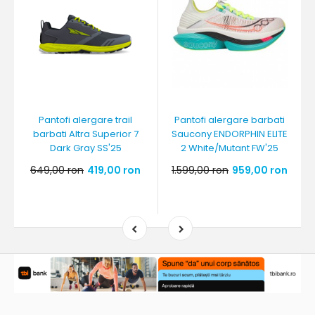
Pantofi alergare trail
Pantofi alergare barbati
barbati Altra Superior 7
Saucony ENDORPHIN ELITE
Dark Gray SS'25
2 White/Mutant FW'25
649,00 ron
419,00 ron
1.599,00 ron
959,00 ron