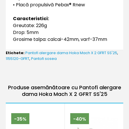
• Placă propulsivă Pebax® Rnew
Caracteristici:
Greutate: 226g
Drop: 5mm
Grosime talpa: calcai-42mm, varf-37mm
Etichete:
Pantofi alergare dama Hoka Mach X 2 GFRT SS'25
,
1155120-GFRT
,
Pantofi sosea
Produse asemănătoare cu Pantofi alergare
dama Hoka Mach X 2 GFRT SS'25
-35%
-40%