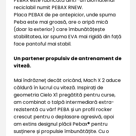
PEBAX este fabricată dintr-un biomaterial
reciclabil numit PEBAX RNEW.
Placa PEBAX de pe antepicior, unde spuma
Peba este mai groasă, are o aripă mică
(doar la exterior) care îmbunătățește
stabilitatea, iar spuma EVA mai rigidă din față
face pantoful mai stabil.
Un partener propulsiv de antrenament de
viteză.
Mai îndrăzneț decât oricând, Mach X 2 aduce
căldură în lucrul cu viteză. Inspirați de
geometria Cielo X1 pregătită pentru curse,
am combinat o talpă intermediară extra-
rezistentă cu vârf PEBA și un profil rocker
crescut pentru o deplasare agresivă, apoi
am extins designul plăcii Pebax® pentru
susținere și propulsie îmbunătățite. Cu o