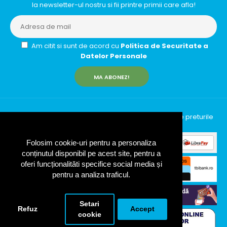
la newsletter-ul nostru si fii printre primii care afla!
Am citit si sunt de acord cu
Politica de Securitate a
Datelor Personale
MA ABONEZ!
InfinityRun © 2026 Toate drepturile rezervate | Toate preturile
includ TVA (19%)
Folosim cookie-uri pentru a personaliza
conținutul disponibil pe acest site, pentru a
oferi funcționalităti specifice social media și
pentru a analiza traficul.
Setari
Refuz
Accept
cookie