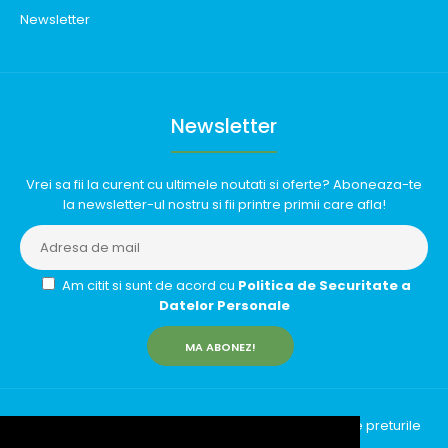
Newsletter
Newsletter
Vrei sa fii la curent cu ultimele noutati si oferte? Aboneaza-te
la newsletter-ul nostru si fii printre primii care afla!
Am citit si sunt de acord cu
Politica de Securitate a
Datelor Personale
MA ABONEZ!
InfinityRun © 2026 Toate drepturile rezervate | Toate preturile
includ TVA (19%)