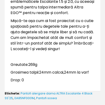
emblematicele Escalante 1.5 și 2.0, cu aceeași
spumă pentru talpa intermediară Altra
EGO™ pentru reacție și confort.
Mișcă-te așa cum ai fost proiectat cu o cutie
spațioasă pentru degetele tale pentru a-ți
ajuta degetele să se miște liber și să nu cadă.
Cum am împachetat atât de mult confort și
stil într-un pantof atât de simplu? Îmbrăcați-
l, scoateți-l și vedeți singur!
Greutate:269g
Grosimea talpii:24mm calcai,24mm la varf
Drop: 0
Etichete:
Pantofi alergare dama ALTRA Escalante 4 Black
SS'25
,
0A85NF0001M
,
Pantofi sosea