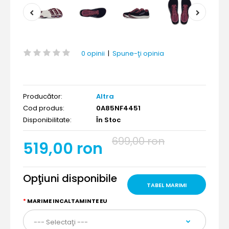
0 opinii
|
Spune-ţi opinia
Producător:
Altra
Cod produs:
0A85NF4451
Disponibilitate:
În Stoc
699,00 ron
519,00 ron
Opţiuni disponibile
TABEL MARIMI
MARIME INCALTAMINTE EU