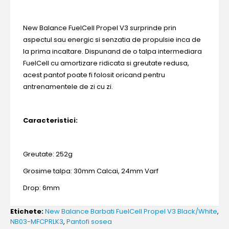
New Balance FuelCell Propel V3 surprinde prin
aspectul sau energic si senzatia de propulsie inca de
la prima incaltare. Dispunand de o talpa intermediara
FuelCell cu amortizare ridicata si greutate redusa,
acest pantof poate fi folosit oricand pentru
antrenamentele de zi cu zi.
Caracteristici:
Greutate: 252g
Grosime talpa: 30mm Calcai, 24mm Varf
Drop: 6mm
Etichete:
New Balance Barbati FuelCell Propel V3 Black/White
,
NB03-MFCPRLK3
,
Pantofi sosea