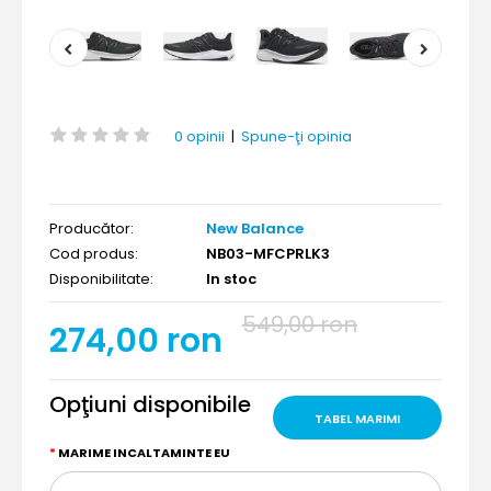
0 opinii
|
Spune-ţi opinia
Producător:
New Balance
Cod produs:
NB03-MFCPRLK3
Disponibilitate:
In stoc
549,00 ron
274,00 ron
Opţiuni disponibile
TABEL MARIMI
MARIME INCALTAMINTE EU