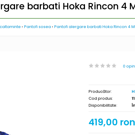
ergare barbati Hoka Rincon 4
ncaltaminte
Pantofi sosea
Pantofi alergare barbati Hoka Rincon 4 
0 opin
Producător:
H
Cod produs:
1
Disponibilitate:
Î
419,00 ro