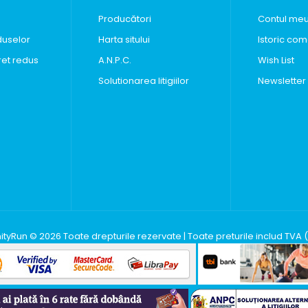
Producători
Contul me
duselor
Harta sitului
Istoric com
ret redus
A.N.P.C.
Wish List
Solutionarea litigiilor
Newsletter
inityRun © 2026 Toate drepturile rezervate | Toate preturile includ TVA 