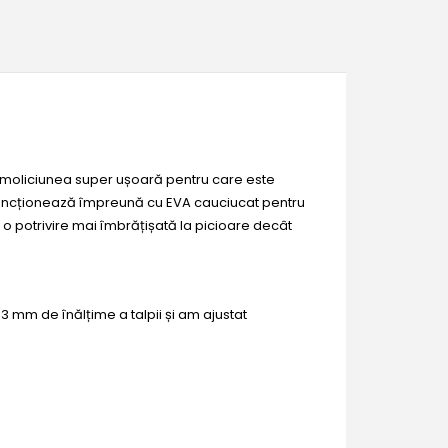
a moliciunea super ușoară pentru care este
 funcționează împreună cu EVA cauciucat pentru
 o potrivire mai îmbrățișată la picioare decât
 mm de înălțime a talpii și am ajustat