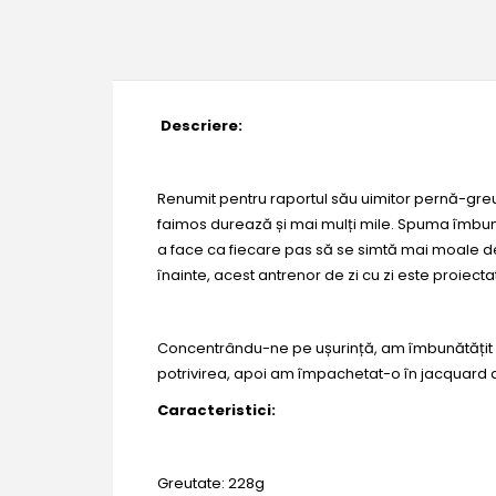
Descriere:
Renumit pentru raportul său uimitor pernă-greu
faimos durează și mai mulți mile. Spuma îmbun
a face ca fiecare pas să se simtă mai moale dec
înainte, acest antrenor de zi cu zi este proiecta
Concentrându-ne pe ușurință, am îmbunătățit s
potrivirea, apoi am împachetat-o ​​în jacquard d
Caracteristici:
Greutate: 228g