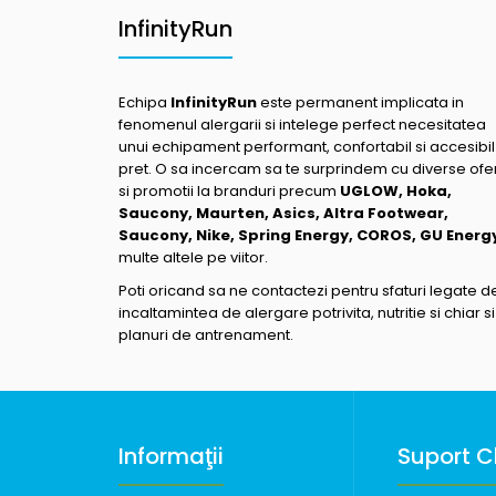
InfinityRun
Echipa
InfinityRun
este permanent implicata in
fenomenul alergarii si intelege perfect necesitatea
unui echipament performant, confortabil si accesibil
pret. O sa incercam sa te surprindem cu diverse ofe
si promotii la branduri precum
UGLOW, Hoka,
Saucony, Maurten, Asics, Altra Footwear,
Saucony, Nike, Spring Energy, COROS, GU Energ
multe altele pe viitor.
Poti oricand sa ne contactezi pentru sfaturi legate d
incaltamintea de alergare potrivita, nutritie si chiar si
planuri de antrenament.
Informaţii
Suport Cl