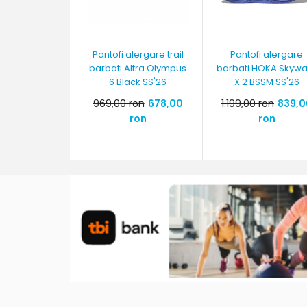
Pantofi alergare trail
Pantofi alergare
barbati Altra Olympus
barbati HOKA Skyw
6 Black SS'26
X 2 BSSM SS'26
969,00 ron
678,00
1.199,00 ron
839,0
ron
ron