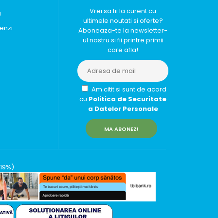
Vrei sa fii la curent cu
u
ultimele noutati si oferte?
enzi
Aboneaza-te la newsletter-
ul nostru si fii printre primii
care afla!
Am citit si sunt de acord
cu
Politica de Securitate
a Datelor Personale
MA ABONEZ!
(19%)