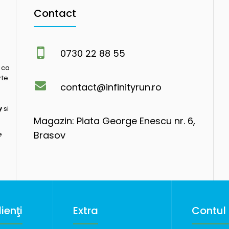
Contact
0730 22 88 55
 ca
rte
contact@infinityrun.ro
y
si
Magazin: Piata George Enescu nr. 6,
Brasov
e
ienţi
Extra
Contul