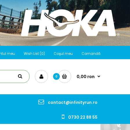
ntul meu
Wish List (0)
Coşul meu
Comandă
0,00 ron
0
contact@infinityrun.ro
0730 22 88 55