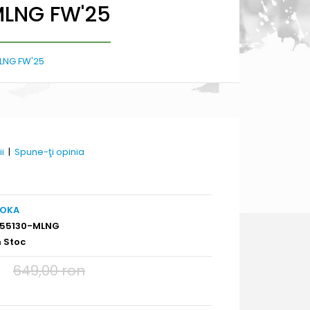
 MLNG FW'25
MLNG FW'25
ii
|
Spune-ţi opinia
OKA
155130-MLNG
n Stoc
649,00 ron
n