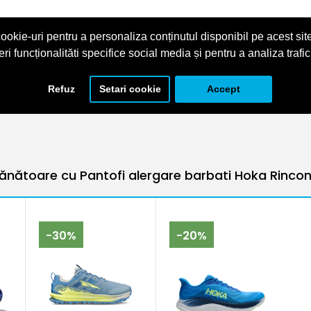
ookie-uri pentru a personaliza conținutul disponibil pe acest site
eri funcționalităti specifice social media și pentru a analiza trafic
Refuz
Setari cookie
Accept
NG FW'25
,
1155130-MLNG
,
Pantofi sosea
nătoare cu Pantofi alergare barbati Hoka Rinco
-30%
-20%