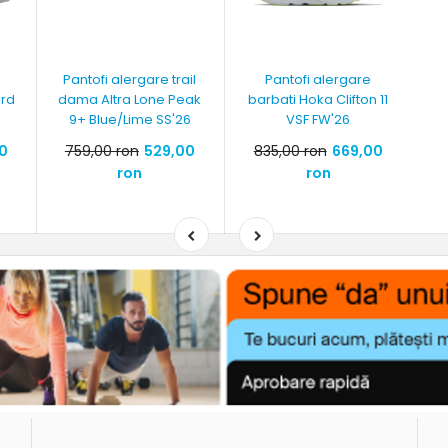
Pantofi alergare trail
Pantofi alergare
ard
dama Altra Lone Peak
barbati Hoka Clifton 11
9+ Blue/Lime SS'26
VSF FW'26
0
759,00 ron
529,00
835,00 ron
669,00
ron
ron