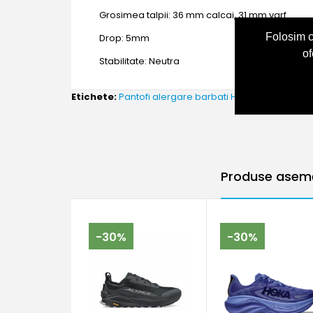
Grosimea talpii: 36 mm calcai, 31 mm varf
Folosim c
Drop: 5mm
of
Stabilitate: Neutra
Etichete:
Pantofi alergare barbati Hoka Rincon 4 ML
Produse asemă
-30%
-30%