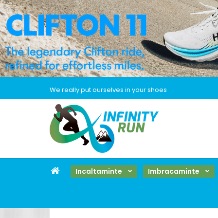
We really put ourselves in your shoes
Incaltaminte
Imbracaminte