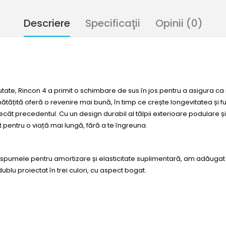
Descriere
Specificaţii
Opinii (0)
tate, Rincon 4 a primit o schimbare de sus în jos pentru a asigura c
ătățită oferă o revenire mai bună, în timp ce crește longevitatea și
ât precedentul. Cu un design durabil al tălpii exterioare podulare și
t pentru o viață mai lungă, fără a te îngreuna.
pumele pentru amortizare și elasticitate suplimentară, am adăugat 3
ublu proiectat în trei culori, cu aspect bogat.