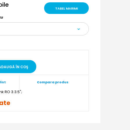
bile
TABEL MARIMI
EU
list
Compara produs
";
rate