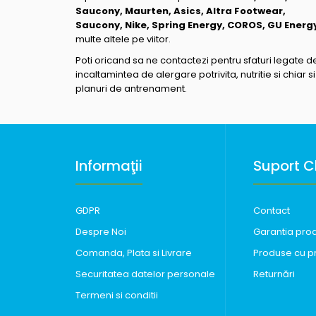
Saucony, Maurten, Asics, Altra Footwear,
Saucony, Nike, Spring Energy, COROS, GU Energ
multe altele pe viitor.
Poti oricand sa ne contactezi pentru sfaturi legate d
incaltamintea de alergare potrivita, nutritie si chiar si
planuri de antrenament.
Informaţii
Suport Cl
GDPR
Contact
Despre Noi
Garantia pro
Comanda, Plata si Livrare
Produse cu p
Securitatea datelor personale
Returnări
Termeni si conditii