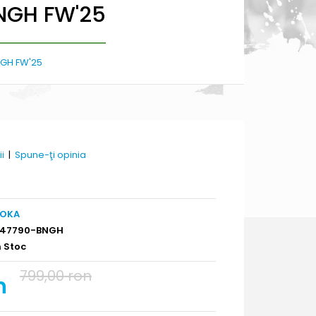
BNGH FW'25
NGH FW'25
ii
|
Spune-ţi opinia
OKA
147790-BNGH
n Stoc
799,00 ron
n