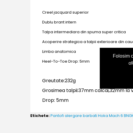
Creel jacquard superior
Dublu brant intern
Talpa intermediara din spuma super critica
Acoperire strategica a talpii exterioare din cau
Limba anatomica
Folosim c
Heel-To-Toe Drop: 5mm
of
Greutate:232g
Grosimea talpii:37mm calcai,32mm la 
Drop: 5mm
Etichete:
Pantofi alergare barbati Hoka Mach 6 BNG