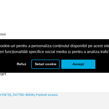
ciuc
ookie-uri pentru a personaliza conținutul disponibil pe acest site
eri funcționalităti specifice social media și pentru a analiza trafic
Refuz
Setari cookie
Accept
varf
H FW'25
,
1147790-BNGH
,
Pantofi sosea