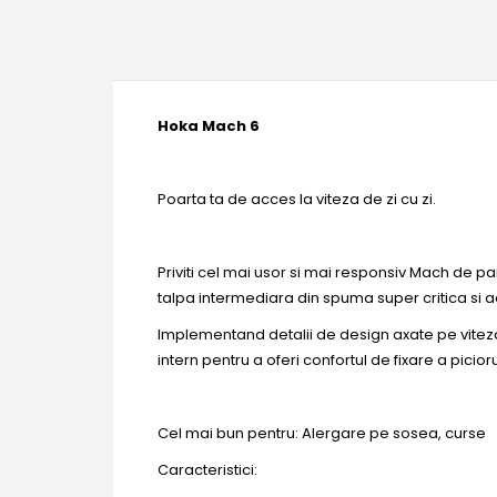
Hoka Mach 6
Poarta ta de acces la viteza de zi cu zi.
Priviti cel mai usor si mai responsiv Mach de p
talpa intermediara din spuma super critica si ac
Implementand detalii de design axate pe viteza 
intern pentru a oferi confortul de fixare a picior
Cel mai bun pentru: Alergare pe sosea, curse
Caracteristici: