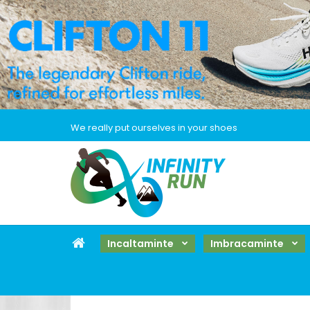
We really put ourselves in your shoes
Incaltaminte
Imbracaminte