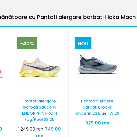
ănătoare cu Pantofi alergare barbati Hoka Mach
-40%
NOU
il
Pantofi alergare
Pantofi alergare
barbati Saucony
barbati Brooks
ENDORPHIN PRO 4
Glycerin 23 Blue FW'26
Fog/Peel SS'25
929,00 ron
0
1.249,00 ron
749,00
ron