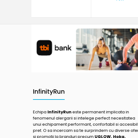
InfinityRun
Echipa
InfinityRun
este permanent implicata in
fenomenul alergarii si intelege perfect necesitatea
unui echipament performant, confortabil si accesibil
pret. O sa incercam sa te surprindem cu diverse ofe
si promotii la branduri precum
UGLOW, Hoka,