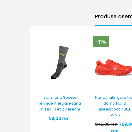
Produse asem
-11%
Transilana Sosete
Pantofi alergare tra
Tehnice Alergare Lana
dama Hoka
Unisex - set 2 perechi
Speedgoat 7 BLLP
SS'26
99,00 ron
849,00 ron
759,0
ron