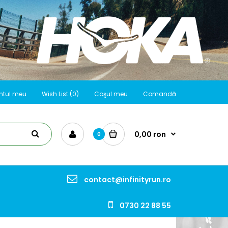
ntul meu
Wish List (0)
Coşul meu
Comandă
0,00 ron
0
contact@infinityrun.ro
0730 22 88 55