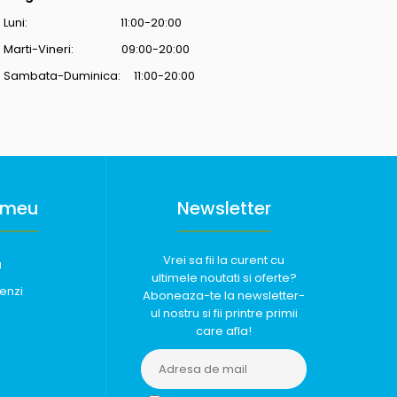
Luni: 11:00-20:00
Marti-Vineri: 09:00-20:00
Sambata-Duminica: 11:00-20:00
 meu
Newsletter
Vrei sa fii la curent cu
u
ultimele noutati si oferte?
enzi
Aboneaza-te la newsletter-
ul nostru si fii printre primii
care afla!