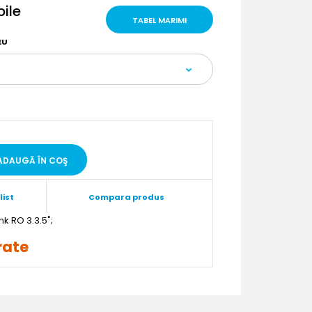
bile
TABEL MARIMI
EU
list
Compara produs
";
 rate