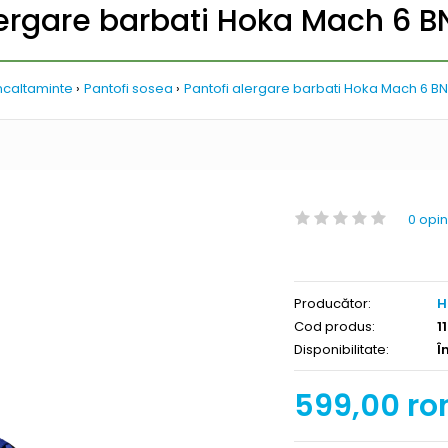
lergare barbati Hoka Mach 6 
ncaltaminte
Pantofi sosea
Pantofi alergare barbati Hoka Mach 6 B
0 opin
Producător:
H
Cod produs:
1
Disponibilitate:
Î
599,00 ro