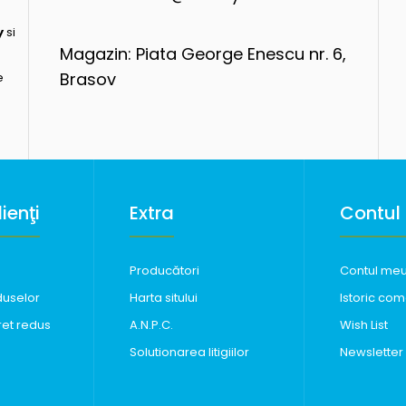
y
si
Magazin: Piata George Enescu nr. 6,
Brasov
e
ienţi
Extra
Contul
Producători
Contul me
duselor
Harta sitului
Istoric com
ret redus
A.N.P.C.
Wish List
Solutionarea litigiilor
Newsletter