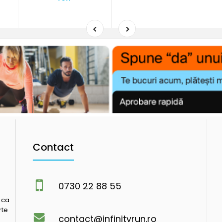
Contact
0730 22 88 55
 ca
rte
contact@infinityrun.ro