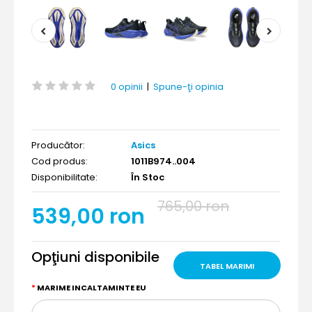
0 opinii
|
Spune-ţi opinia
Producător:
Asics
Cod produs:
1011B974..004
Disponibilitate:
În Stoc
765,00 ron
539,00 ron
Opţiuni disponibile
TABEL MARIMI
MARIME INCALTAMINTE EU