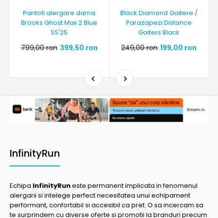
Pantofi alergare dama
Black Diamond Gaitere /
Brooks Ghost Max 2 Blue
Parazapezi Distance
SS'25
Gaiters Black
799,00 ron
399,50 ron
249,00 ron
199,00 ron
InfinityRun
Echipa
InfinityRun
este permanent implicata in fenomenul
alergarii si intelege perfect necesitatea unui echipament
performant, confortabil si accesibil ca pret. O sa incercam sa
te surprindem cu diverse oferte si promotii la branduri precum