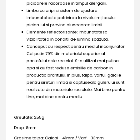
picioarele racoroase in timpul alergarii.
Limba cu aripi si sistem de ajustare:
Imbunatateste potrivirea la nivelul mijlocului
piciorului si previne alunecarea limbii.
Elemente reflectorizante: Imbunatatesc
vizibilitatea in conditii de lumina scazuta.
Conceput cu respect pentru mediul inconjurator:
Cel putin 79% din materialul superior al
pantofului este reciclat. S-a utilizat mai putina
apa si au fost reduse emisiile de carbon in
productia brantului. In plus, talpa, varful, gaicile
pentru sireturi, limba si captuseala gulerului sunt
realizate din materiale reciclate. Mai bine pentru
tine, mai bine pentru mediu.
Greutate: 255g
Drop: 8mm
Grosime talpa: Calcai - 41mm / Varf - 33mm