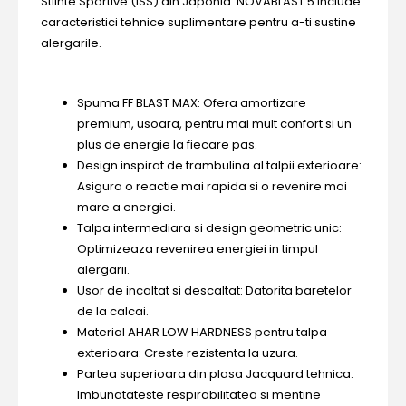
Stiinte Sportive (ISS) din Japonia. NOVABLAST 5 include
caracteristici tehnice suplimentare pentru a-ti sustine
alergarile.
Spuma FF BLAST MAX: Ofera amortizare
premium, usoara, pentru mai mult confort si un
plus de energie la fiecare pas.
Design inspirat de trambulina al talpii exterioare:
Asigura o reactie mai rapida si o revenire mai
mare a energiei.
Talpa intermediara si design geometric unic:
Optimizeaza revenirea energiei in timpul
alergarii.
Usor de incaltat si descaltat: Datorita baretelor
de la calcai.
Material AHAR LOW HARDNESS pentru talpa
exterioara: Creste rezistenta la uzura.
Partea superioara din plasa Jacquard tehnica:
Imbunatateste respirabilitatea si mentine