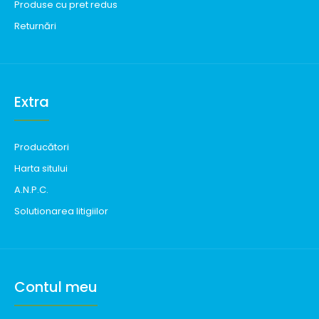
Produse cu pret redus
Returnări
Extra
Producători
Harta sitului
A.N.P.C.
Solutionarea litigiilor
Contul meu