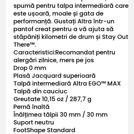
spumă pentru talpa intermediară care
este ușoară, moale și gata de
performanță. Gustați Altra într-un
pantof creat pentru a vă ajuta să
stăpâniți kilometri de drum și Stay Out
There™.
Caracteristici:Recomandat pentru
alergări zilnice, mers pe jos
Drop 0 mm
Plasă Jacquard superioară
Talpă intermediară Altra EGO™ MAX
Talpă din cauciuc
Greutate 10,15 oz / 287,7 g
Pernă înaltă
Înălțimea tălpii 30 mm / 30 mm
Suport neutru
FootShape Standard