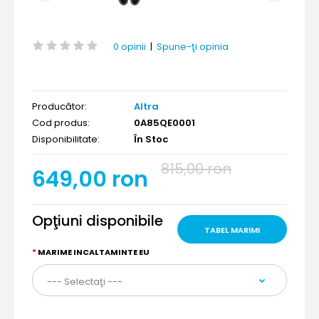
0 opinii
|
Spune-ţi opinia
Producător:
Altra
Cod produs:
0A85QE0001
Disponibilitate:
În Stoc
815,00 ron
649,00 ron
Opţiuni disponibile
TABEL MARIMI
MARIME INCALTAMINTE EU