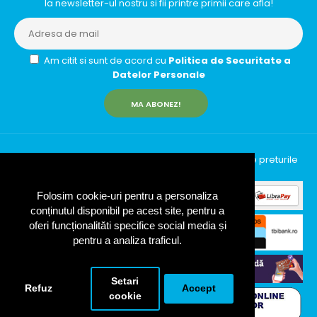
la newsletter-ul nostru si fii printre primii care afla!
Am citit si sunt de acord cu
Politica de Securitate a
Datelor Personale
MA ABONEZ!
InfinityRun © 2026 Toate drepturile rezervate | Toate preturile
includ TVA (19%)
Folosim cookie-uri pentru a personaliza
conținutul disponibil pe acest site, pentru a
oferi funcționalităti specifice social media și
pentru a analiza traficul.
Setari
Refuz
Accept
cookie