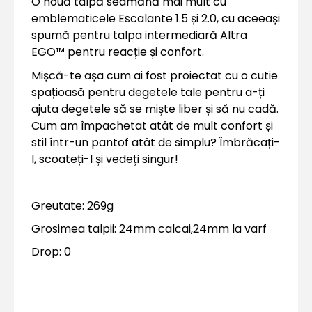
O nouă talpă seamănă mai mult cu
emblematicele Escalante 1.5 și 2.0, cu aceeași
spumă pentru talpa intermediară Altra
EGO™ pentru reacție și confort.
Mișcă-te așa cum ai fost proiectat cu o cutie
spațioasă pentru degetele tale pentru a-ți
ajuta degetele să se miște liber și să nu cadă.
Cum am împachetat atât de mult confort și
stil într-un pantof atât de simplu? Îmbrăcați-
l, scoateți-l și vedeți singur!
Greutate: 269g
Grosimea talpii: 24mm calcai,24mm la varf
Drop: 0