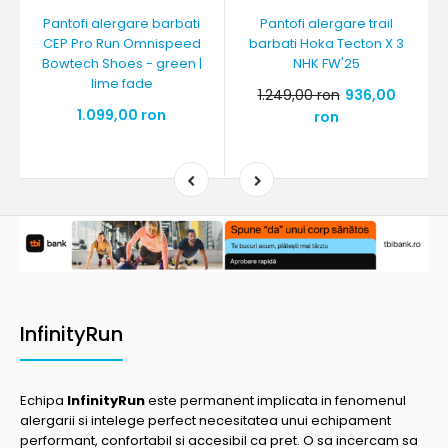
Pantofi alergare barbati
Pantofi alergare trail
CEP Pro Run Omnispeed
barbati Hoka Tecton X 3
Bowtech Shoes - green |
NHK FW'25
lime fade
1.249,00 ron
936,00
1.099,00 ron
ron
InfinityRun
Echipa
InfinityRun
este permanent implicata in fenomenul
alergarii si intelege perfect necesitatea unui echipament
performant, confortabil si accesibil ca pret. O sa incercam sa