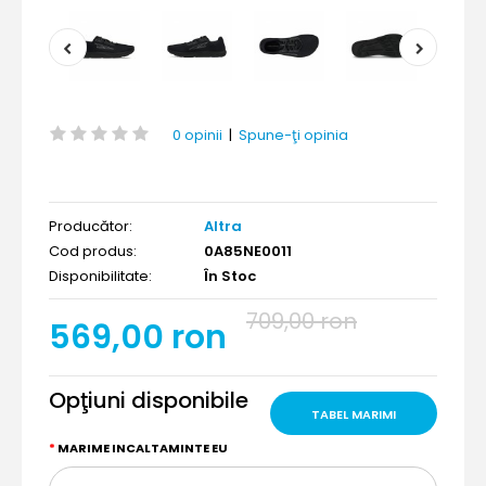
0 opinii
|
Spune-ţi opinia
Producător:
Altra
Cod produs:
0A85NE0011
Disponibilitate:
În Stoc
709,00 ron
569,00 ron
Opţiuni disponibile
TABEL MARIMI
MARIME INCALTAMINTE EU