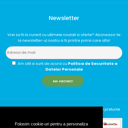
Newsletter
Vrei sa fii la curent cu ultimele noutati si oferte? Aboneaza-te
la newsletter-ul nostru si fii printre primii care afla!
Am citit si sunt de acord cu
Politica de Securitate a
Datelor Personale
MA ABONEZ!
InfinityRun © 2026 Toate drepturile rezervate | Toate preturile
includ TVA (19%)
Folosim cookie-uri pentru a personaliza