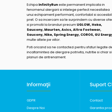
Echipa
InfinityRun
este permanent implicata in
fenomenul alergarii si intelege perfect necesitatea
unui echipament performant, confortabil si accesibil
pret. O sa incercam sa te surprindem cu diverse ofe
si promotii la branduri precum
UGLOW, Hoka,
Saucony, Maurten, Asics, Altra Footwear,
Saucony, Nike, Spring Energy, COROS, GU Energ
multe altele pe viitor.
Poti oricand sa ne contactezi pentru sfaturi legate d
incaltamintea de alergare potrivita, nutritie si chiar si
planuri de antrenament.
Informaţii
Suport Cl
GDPR
Contact
Despre Noi
Garantia pro