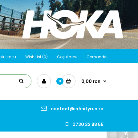
ntul meu
Wish List (0)
Coşul meu
Comandă
0,00 ron
0
contact@infinityrun.ro
0730 22 88 55