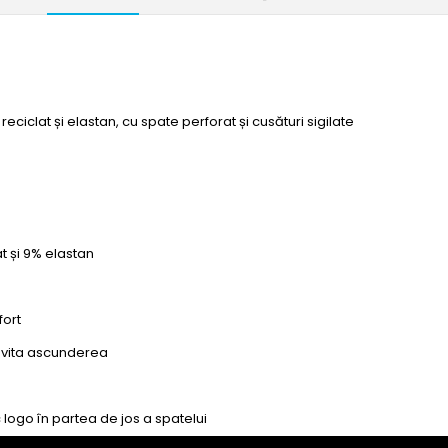
eciclat și elastan, cu spate perforat și cusături sigilate
at și 9% elastan
fort
 evita ascunderea
c logo în partea de jos a spatelui