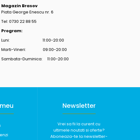
Magazin Brasov
Piata George Enescu nr. 6
Tel: 0730 22 88 55
Program:
Luni: 11:00-20:00
Marti-Vineri: 09:00-20:00
Sambata-Duminica: 11:00-20:00
 meu
Newsletter
Vrei sa fii la curent cu
u
ultimele noutati si oferte?
enzi
Aboneaza-te la newsletter-