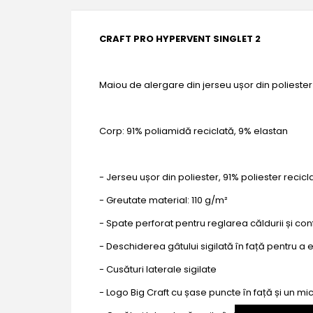
CRAFT PRO HYPERVENT SINGLET 2
Maiou de alergare din jerseu ușor din poliester r
Corp: 91% poliamidă reciclată, 9% elastan
- Jerseu ușor din poliester, 91% poliester recicl
- Greutate material: 110 g/m²
- Spate perforat pentru reglarea căldurii și con
- Deschiderea gâtului sigilată în față pentru a
- Cusături laterale sigilate
- Logo Big Craft cu șase puncte în față și un mi