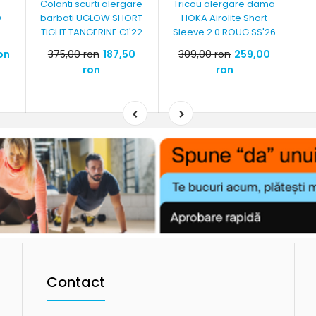
Colanti scurti alergare
Tricou alergare dama
O
barbati UGLOW SHORT
HOKA Airolite Short
TIGHT TANGERINE C1'22
Sleeve 2.0 ROUG SS'26
ron
375,00 ron
187,50
309,00 ron
259,00
ron
ron
Contact