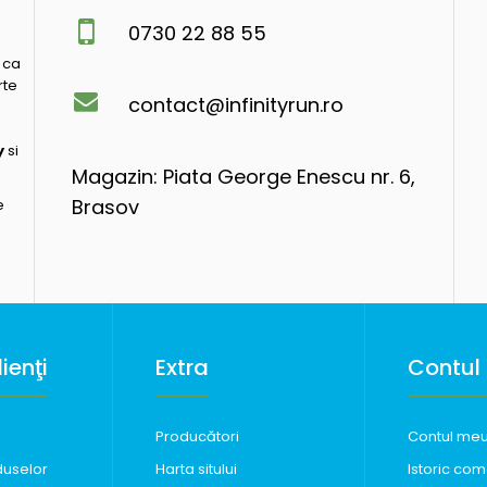
0730 22 88 55
 ca
rte
contact@infinityrun.ro
y
si
Magazin: Piata George Enescu nr. 6,
Brasov
e
ienţi
Extra
Contul
Producători
Contul me
duselor
Harta sitului
Istoric com