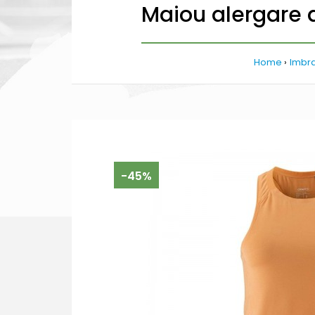
Maiou alergare
Home
Imbr
-45%