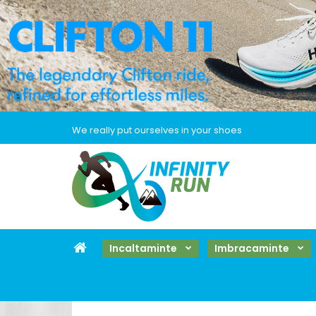
We really put ourselves in your shoes
Incaltaminte
Imbracaminte