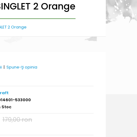
INGLET 2 Orange
LET 2 Orange
ii
|
Spune-ţi opinia
raft
914601-533000
n Stoc
179,00 ron