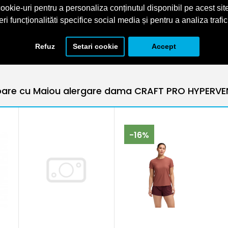
 față
ookie-uri pentru a personaliza conținutul disponibil pe acest site
eri funcționalităti specifice social media și pentru a analiza trafic
T SINGLET 2 Orange
,
1914601-533000
,
Maiouri
Refuz
Setari cookie
Accept
are cu Maiou alergare dama CRAFT PRO HYPERVEN
-16%