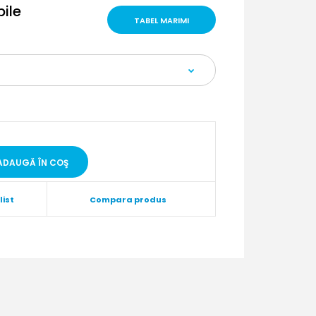
bile
TABEL MARIMI
list
Compara produs