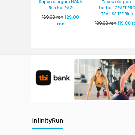
Sapca alergare HOKA
Tricou alergare
Run Hat PAG
barbati CRAFT PR
TRAIL SS TEE Blue
169,00 ron
129,00
199,00 ron
119,00 
ron
InfinityRun