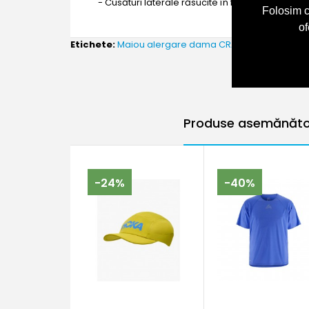
- Cusături laterale răsucite în față pe piesa din
Folosim c
of
Etichete:
Maiou alergare dama CRAFT PRO HYPERVEN
Produse asemănăto
-24%
-40%