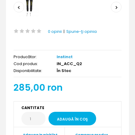
0 opinii
|
Spune-ţi opinia
Producător:
Instinct
Cod produs:
IN_ACC_Q2
Disponibilitate:
În Stoc
285,00 ron
CANTITATE
Adauga in wishlist
Compara produs