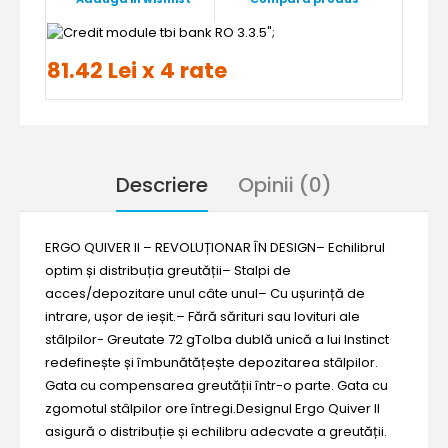
";
81.42 Lei x 4 rate
Descriere
Opinii (0)
ERGO QUIVER II – REVOLUȚIONAR ÎN DESIGN– Echilibrul
optim și distribuția greutății– Stalpi de
acces/depozitare unul câte unul– Cu ușurință de
intrare, ușor de ieșit.– Fără sărituri sau lovituri ale
stâlpilor- Greutate 72 gTolba dublă unică a lui Instinct
redefinește și îmbunătățește depozitarea stâlpilor.
Gata cu compensarea greutății într-o parte. Gata cu
zgomotul stâlpilor ore întregi.Designul Ergo Quiver II
asigură o distribuție și echilibru adecvate a greutății.