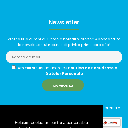
Newsletter
Vrei sa fii la curent cu ultimele noutati si oferte? Aboneaza-te
la newsletter-ul nostru si fii printre primii care afla!
Am citit si sunt de acord cu
Politica de Securitate a
Datelor Personale
MA ABONEZ!
InfinityRun © 2026 Toate drepturile rezervate | Toate preturile
includ TVA (19%)
Folosim cookie-uri pentru a personaliza