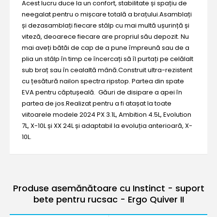
Acest lucru duce la un confort, stabilitate și spațiu de
neegalat pentru o mișcare totală a brațului.Asamblați
și dezasamblați fiecare stâlp cu mai multă ușurință și
viteză, deoarece fiecare are propriul său depozit. Nu
mai aveți bătăi de cap de a pune împreună sau de a
plia un stâlp în timp ce încercați să îl purtați pe celălalt
sub braț sau în cealaltă mână.Construit ultra-rezistent
cu țesătură nailon spectra ripstop. Partea din spate
EVA pentru căptușeală. Găuri de disipare a apei în
partea de jos.Realizat pentru a fi atașat la toate
viitoarele modele 2024 PX 3.1L, Ambition 4.5L, Evolution
7L, X-10L și XX 24L și adaptabil la evoluția anterioară, X-
10L.
Produse asemănătoare cu Instinct - suport
bete pentru rucsac - Ergo Quiver II