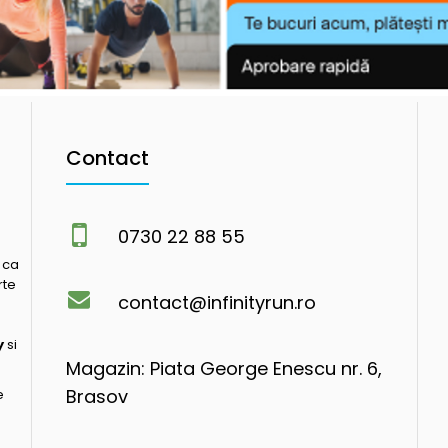
Contact
0730 22 88 55
 ca
rte
contact@infinityrun.ro
y
si
Magazin: Piata George Enescu nr. 6,
Brasov
e