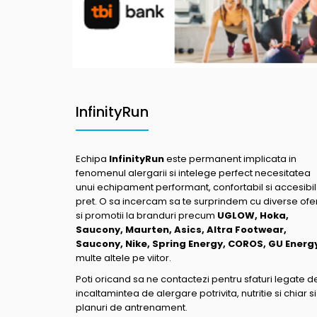
InfinityRun
Echipa
InfinityRun
este permanent implicata in
fenomenul alergarii si intelege perfect necesitatea
unui echipament performant, confortabil si accesibil
pret. O sa incercam sa te surprindem cu diverse ofe
si promotii la branduri precum
UGLOW, Hoka,
Saucony, Maurten, Asics, Altra Footwear,
Saucony, Nike, Spring Energy, COROS, GU Energ
multe altele pe viitor.
Poti oricand sa ne contactezi pentru sfaturi legate d
incaltamintea de alergare potrivita, nutritie si chiar si
planuri de antrenament.