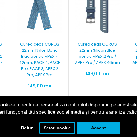
S
Curea ceas COROS
Curea ceas COROS
-
22mm Nylon Band
22mm Silicon Blue
 2
Blue pentru APEX 4
pentru APEX 2 Pro /
EX
42mm, PACE 4, PACE
APEX Pro / APEX 46mm
AP
Pro, PACE 3, APEX 2
149,00 ron
Pro, APEX Pro
149,00 ron
ookie-uri pentru a personaliza conținutul disponibil pe acest site
eri funcționalităti specifice social media și pentru a analiza trafic
NOU
Refuz
Setari cookie
Accept