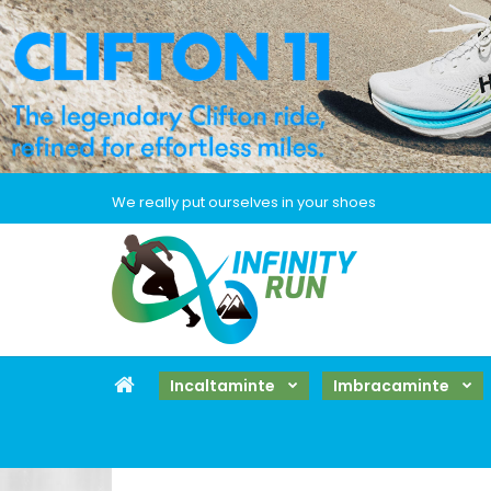
We really put ourselves in your shoes
Incaltaminte
Imbracaminte