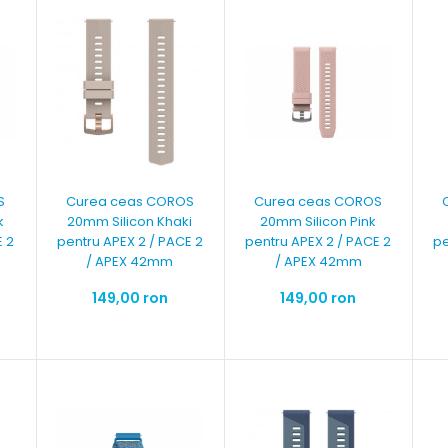
S
Curea ceas COROS
Curea ceas COROS
k
20mm Silicon Khaki
20mm Silicon Pink
E 2
pentru APEX 2 / PACE 2
pentru APEX 2 / PACE 2
pe
/ APEX 42mm
/ APEX 42mm
149,00 ron
149,00 ron