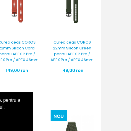
Curea ceas COROS
Curea ceas COROS
22mm Silicon Coral
22mm Silicon Green
pentru APEX 2 Pro /
pentru APEX 2 Pro /
EX Pro / APEX 46mm
APEX Pro / APEX 46mm
149,00 ron
149,00 ron
, pentru a
ul.
NOU
NOU