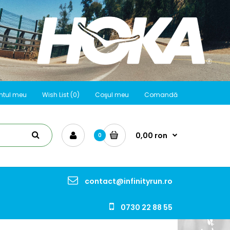
ntul meu
Wish List (0)
Coşul meu
Comandă
0,00 ron
0
contact@infinityrun.ro
0730 22 88 55