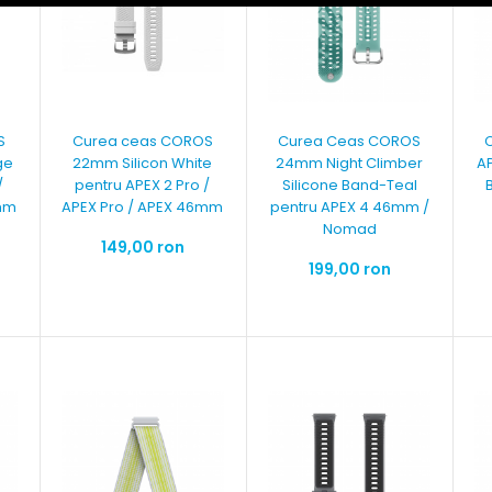
S
Curea ceas COROS
Curea Ceas COROS
ge
22mm Silicon White
24mm Night Climber
A
/
pentru APEX 2 Pro /
Silicone Band-Teal
6mm
APEX Pro / APEX 46mm
pentru APEX 4 46mm /
Nomad
149,00 ron
199,00 ron