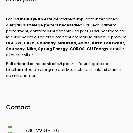
Echipa
InfinityRun
este permanent implicata in fenomenul
alergarii si intelege perfect necesitatea unui echipament
performant, confortabil si accesibil ca pret. O sa incercam sa
te surprindem cu diverse oferte si promotii la branduri precum
UGLOW, Hoka, Saucony, Maurten, Asics, Altra Footwear,
Saucony, Nike, Spring Energy, COROS, GU Energy
si multe
altele pe viitor.
Poti oricand sa ne contactezi pentru sfaturi legate de
incaltamintea de alergare potrivita, nutritie si chiar si planuri
de antrenament.
Contact
0730 22 88 55