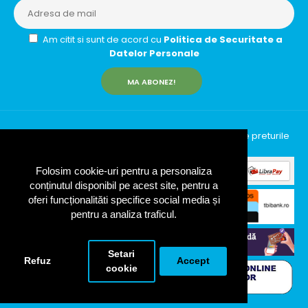
Am citit si sunt de acord cu
Politica de Securitate a
Datelor Personale
MA ABONEZ!
InfinityRun © 2026 Toate drepturile rezervate | Toate preturile
includ TVA (19%)
Folosim cookie-uri pentru a personaliza
conținutul disponibil pe acest site, pentru a
oferi funcționalităti specifice social media și
pentru a analiza traficul.
Setari
Refuz
Accept
cookie