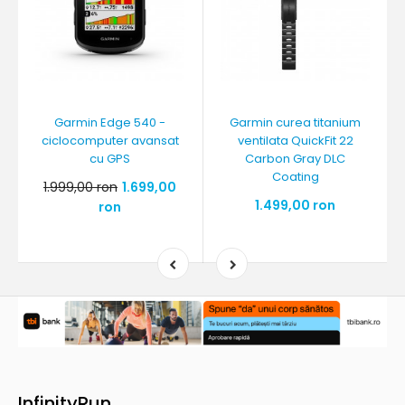
Garmin Edge 540 -
Garmin curea titanium
ciclocomputer avansat
ventilata QuickFit 22
cu GPS
Carbon Gray DLC
Coating
1.999,00 ron
1.699,00
1.499,00 ron
ron
InfinityRun