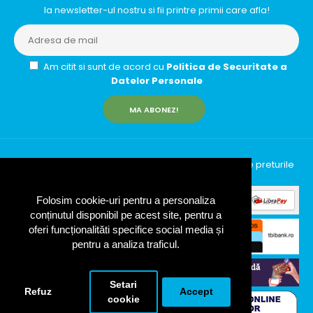
la newsletter-ul nostru si fii printre primii care afla!
Am citit si sunt de acord cu
Politica de Securitate a
Datelor Personale
MA ABONEZ!
InfinityRun © 2026 Toate drepturile rezervate | Toate preturile
includ TVA (19%)
Folosim cookie-uri pentru a personaliza
conținutul disponibil pe acest site, pentru a
oferi funcționalităti specifice social media și
pentru a analiza traficul.
Setari
Refuz
Accept
cookie