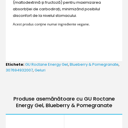
(maltodextrină și fructoză) pentru maximizarea
absorbției de carbodirați, minimizând posibilul
disconfort de la nivelul stomacului.
Acest produs conține numai ingrediente vegane.
Etichete:
GU Roctane Energy Gel
,
Blueberry & Pomegranate
,
307694932007
,
Geluri
Produse asemănătoare cu GU Roctane
Energy Gel, Blueberry & Pomegranate