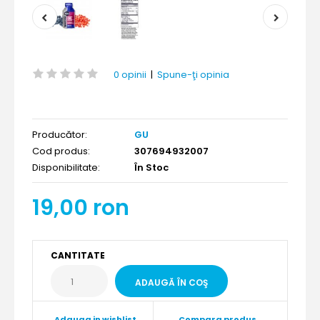
0 opinii
|
Spune-ţi opinia
Producător:
GU
Cod produs:
307694932007
Disponibilitate:
În Stoc
19,00 ron
CANTITATE
Adauga in wishlist
Compara produs