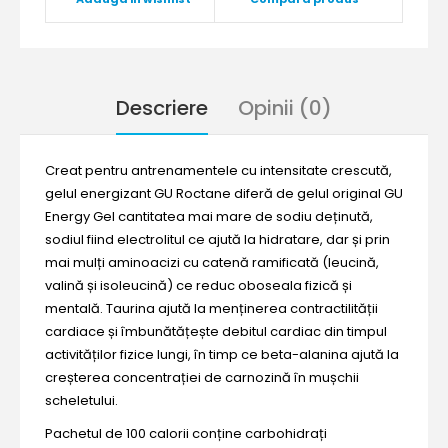
Descriere
Opinii (0)
Creat pentru antrenamentele cu intensitate crescută,
gelul energizant GU Roctane diferă de gelul original GU
Energy Gel cantitatea mai mare de sodiu deținută,
sodiul fiind electrolitul ce ajută la hidratare, dar și prin
mai mulți aminoacizi cu catenă ramificată (leucină,
valină și isoleucină) ce reduc oboseala fizică și
mentală. Taurina ajută la menținerea contractilității
cardiace și îmbunătățește debitul cardiac din timpul
activităților fizice lungi, în timp ce beta-alanina ajută la
creșterea concentrației de carnozină în mușchii
scheletului.
Pachetul de 100 calorii conține carbohidrați