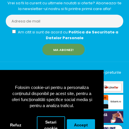
Vrei sa fii la curent cu ultimele noutati si oferte? Aboneaza-te
la newsletter-ul nostru si fii printre primii care afla!
Am citit si sunt de acord cu
Politica de Securitate a
Datelor Personale
MA ABONEZ!
InfinityRun © 2026 Toate drepturile rezervate | Toate preturile
includ TVA (19%)
Folosim cookie-uri pentru a personaliza
conținutul disponibil pe acest site, pentru a
oferi funcționalităti specifice social media și
pentru a analiza traficul.
Setari
Refuz
Accept
cookie