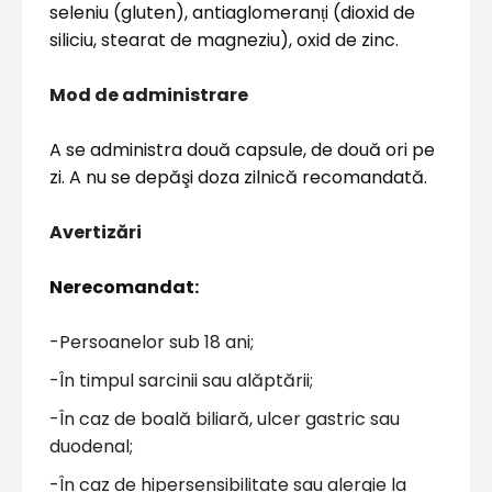
seleniu (gluten), antiaglomeran
ṭ
i (dioxid de
siliciu, stearat de magneziu), oxid de zinc.
Mod de administrare
A se administra două capsule, de două ori pe
zi. A nu se depăşi doza zilnică recomandată.
Avertizări
Nerecomandat:
-Persoanelor sub 18 ani;
-În timpul sarcinii sau alăptării;
-În caz de boală biliară, ulcer gastric sau
duodenal;
-În caz de hipersensibilitate sau alergie la