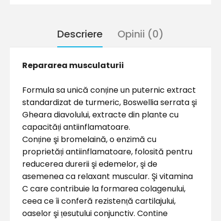
Descriere
Opinii (0)
Repararea musculaturii
Formula sa unică con
ṭ
ine un puternic extract
standardizat de turmeric, Boswellia serrata şi
Gheara diavolului, extracte din plante cu
capacită
ṭ
i antiinflamatoare.
Con
ṭ
ine şi bromelaină, o enzimă cu
proprietă
ṭ
i antiinflamatoare, folosită pentru
reducerea durerii şi edemelor, şi de
asemenea ca relaxant muscular. Şi vitamina
C care contribuie la formarea colagenului,
ceea ce îi conferă rezisten
ṭ
ă cartilajului,
oaselor şi
ṭ
esutului conjunctiv. Contine