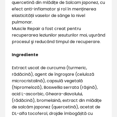
quercetină din mlădițe de Salcam japonez, cu
efect anti-inflamator și rol în menținerea
elasticității vaselor de sânge la nivel
pulmonar.
Muscle Repair a fost creat pentru
recuperarea leziunilor
ṭ
esuturilor moi, uşurând
procesul şi reducând timpul de recuperare.
Ingrediente
Extract uscat de curcuma (turmeric,
rădăcină), agent de îngroşare (celuloză
microcristalină), capsulă vegetală
(hipromeloză), Boswellia serrata (răşină),
acid L-ascorbic, Gheara-diavolului,
(rădăcină), bromelaină, extract din mlădițe
de salcâm japonez (quercetină), acetat de
DL-alfa tocoferol, drojdie îmbogă
ṭ
ită cu