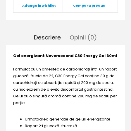
Adauga in wishlist
Compara produs
Descriere
Opinii (0)
Gel energizant Neversecond C30 Energy Gel 60ml
Formulat cu un amestec de carbohidrați într-un raport
glucoză-fructe de 2:1, C30 Energy Gel conține 30 g de
carbohidrați cu absorbție rapidă și 200 mg de sodiu,
cu risc extrem de a evita disconfortul gastrointestinal.
Gelul cu o singură aromă conține 200 mg de sodiu per
porție.
Urmatoarea generatie de geluri energizante.
Raport 2:1 glucoză-fructoză