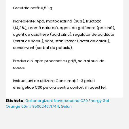
Greutate netă: 0,50 g
Ingrediente: Apă, maltodextrină (30%), fructoză
(14,3%), aromă naturală, agent de gelificare (pectină),
agent de acidifiere (acid citric), regulator de aciditate
(citrat de sodiu), sare, stabilizator (lactat de calciu),
conservant (sorbat de potasiu).
Produs din lapte procesat cu grijă, soia și nuci de
cocos.
Instrucțiuni de utilizare Consumați 1–3 geluri
energetice C30 pe ora pentru confort, în acest fel.
Etichete:
Gel energizant Neversecond C30 Energy Gel
Orange 60ml
,
850024671744
,
Geluri