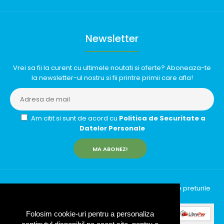
Newsletter
Vrei sa fii la curent cu ultimele noutati si oferte? Aboneaza-te
la newsletter-ul nostru si fii printre primii care afla!
Am citit si sunt de acord cu
Politica de Securitate a
Datelor Personale
MA ABONEZ!
InfinityRun © 2026 Toate drepturile rezervate | Toate preturile
includ TVA (19%)
Folosim cookie-uri pentru a personaliza