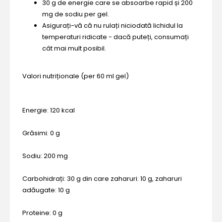
30 g de energie care se absoarbe rapid și 200
mg de sodiu per gel.
Asigurați-vă că nu rulați niciodată lichidul la
temperaturi ridicate - dacă puteți, consumați
cât mai mult posibil.
Valori nutriționale (per 60 ml gel)
Energie: 120 kcal
Grăsimi: 0 g
Sodiu: 200 mg
Carbohidrați: 30 g din care zaharuri: 10 g, zaharuri
adăugate: 10 g
Proteine: 0 g