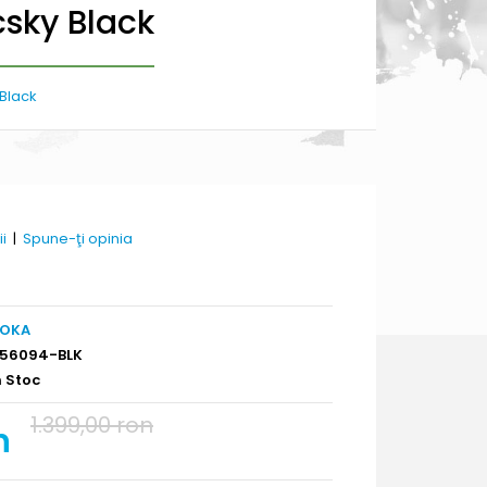
sky Black
Black
ii
|
Spune-ţi opinia
OKA
156094-BLK
n Stoc
1.399,00 ron
n