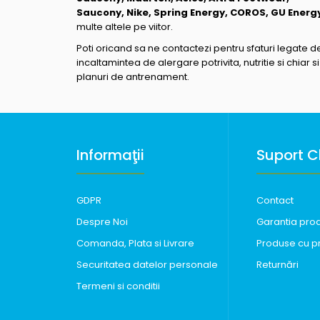
Saucony, Nike, Spring Energy, COROS, GU Energ
multe altele pe viitor.
Poti oricand sa ne contactezi pentru sfaturi legate d
incaltamintea de alergare potrivita, nutritie si chiar si
planuri de antrenament.
Informaţii
Suport Cl
GDPR
Contact
Despre Noi
Garantia pro
Comanda, Plata si Livrare
Produse cu p
Securitatea datelor personale
Returnări
Termeni si conditii