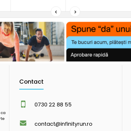
Contact
0730 22 88 55
 ca
rte
contact@infinityrun.ro