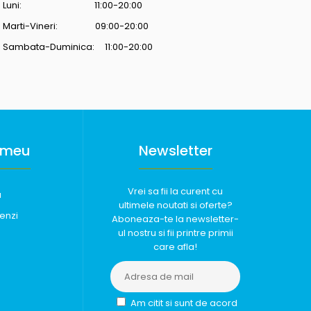
Luni: 11:00-20:00
Marti-Vineri: 09:00-20:00
Sambata-Duminica: 11:00-20:00
 meu
Newsletter
Vrei sa fii la curent cu
u
ultimele noutati si oferte?
enzi
Aboneaza-te la newsletter-
ul nostru si fii printre primii
care afla!
Am citit si sunt de acord