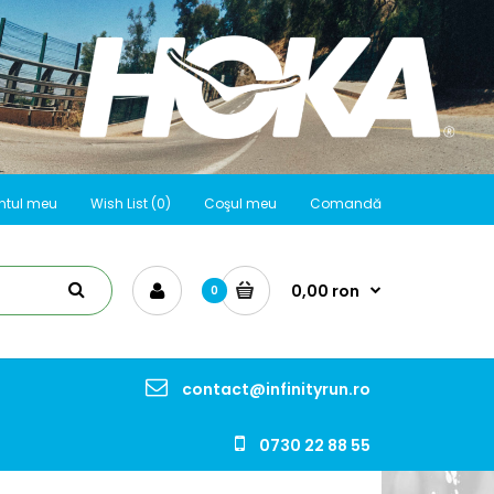
ntul meu
Wish List (0)
Coşul meu
Comandă
0,00 ron
0
contact@infinityrun.ro
0730 22 88 55