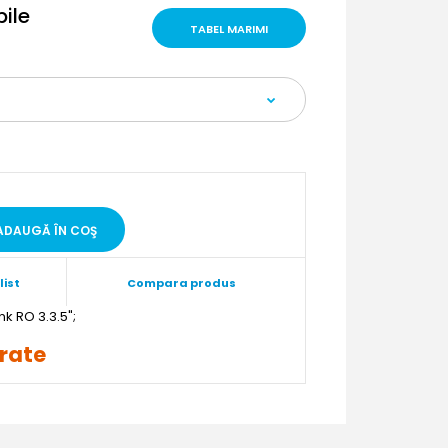
bile
TABEL MARIMI
list
Compara produs
";
 rate