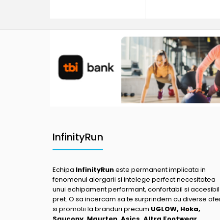
InfinityRun
Echipa
InfinityRun
este permanent implicata in
fenomenul alergarii si intelege perfect necesitatea
unui echipament performant, confortabil si accesibil
pret. O sa incercam sa te surprindem cu diverse ofe
si promotii la branduri precum
UGLOW, Hoka,
Saucony, Maurten, Asics, Altra Footwear,