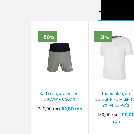
Produse ase
-50%
-31%
Sort alergare barbati
Tricou alergare
UGLOW - UGLC S1
barbati Nike MILER 
SS White FW'21
239,00 ron
119,50 ron
159,00 ron
109,0
ron