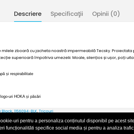
Descriere
Specificaţii
Opinii (0)
milele zboară cu jacheta noastră impermeabilă Tecsky. Proiectata p
ție superioară împotriva umezelii. Moale, silențios și ușor, poți uit
 și respirabilitate
 logo-uri HOKA și păsări
 Black
,
1156094-BLK
,
Tricouri
ookie-uri pentru a personaliza conținutul disponibil pe acest site
eri funcționalităti specifice social media și pentru a analiza trafic