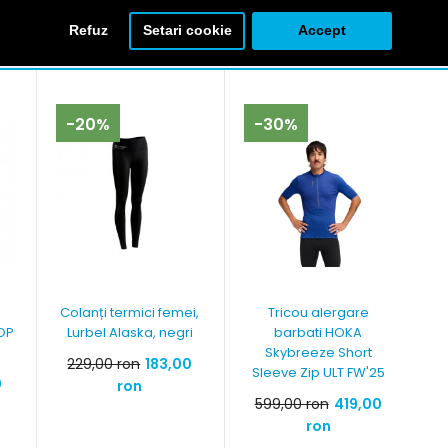
Refuz
Setari cookie
Accept
mănătoare cu Geaca impermeabila barbati HOKA 
-20%
-30%
Colanți termici femei,
Tricou alergare
TOP
Lurbel Alaska, negri
barbati HOKA
Skybreeze Short
229,00 ron
183,00
Sleeve Zip ULT FW'25
0
ron
599,00 ron
419,00
ron