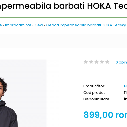
permeabila barbati HOKA Tec
e
Imbracaminte
Geci
Geaca impermeabila barbati HOKA Tecsky 
0 opin
Producător:
H
Cod produs:
1
Disponibilitate:
Î
899,00 ro