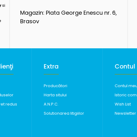
y
si
Magazin: Piata George Enescu nr. 6,
Brasov
e
ienţi
Extra
Contul
Producători
Contul me
duselor
Harta sitului
Istoric com
ret redus
A.N.P.C.
Wish List
Solutionarea litigiilor
Newsletter