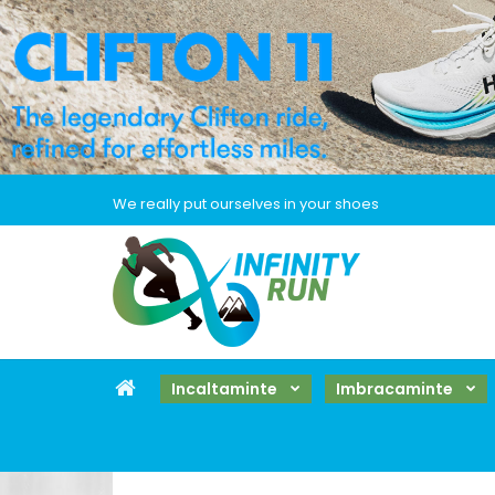
We really put ourselves in your shoes
Incaltaminte
Imbracaminte