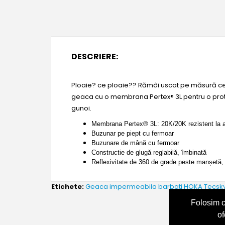
DESCRIERE:
Ploaie? ce ploaie?? Rămâi uscat pe măsură ce 
geaca cu o membrana Pertex® 3L pentru o protec
gunoi.
Membrana Pertex® 3L: 20K/20K rezistent la apă
Buzunar pe piept cu fermoar
Buzunare de mână cu fermoar
Constructie de glugă reglabilă, îmbinată
Reflexivitate de 360 ​​de grade peste manșetă,
Etichete:
Geaca impermeabila barbati HOKA Tecsky
Folosim c
of