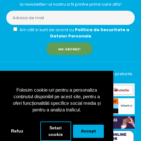
la newsletter-ul nostru si fii printre primii care afla!
Am citit si sunt de acord cu
Politica de Securitate a
Datelor Personale
MA ABONEZ!
InfinityRun © 2026 Toate drepturile rezervate | Toate preturile
includ TVA (19%)
Folosim cookie-uri pentru a personaliza
conținutul disponibil pe acest site, pentru a
oferi funcționalităti specifice social media și
pentru a analiza traficul.
Setari
Refuz
Accept
cookie