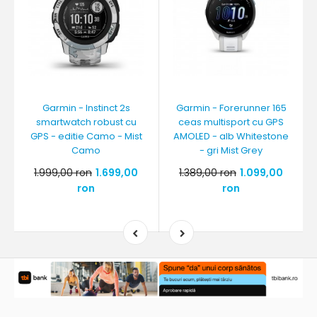
Garmin - Instinct 2s
Garmin - Forerunner 165
smartwatch robust cu
ceas multisport cu GPS
GPS - editie Camo - Mist
AMOLED - alb Whitestone
Camo
- gri Mist Grey
1.999,00 ron
1.699,00
1.389,00 ron
1.099,00
ron
ron