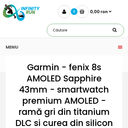
0,00 ron
0
MENIU
Garmin - fenix 8s
AMOLED Sapphire
43mm - smartwatch
premium AMOLED -
ramă gri din titanium
DLC si curea din silicon