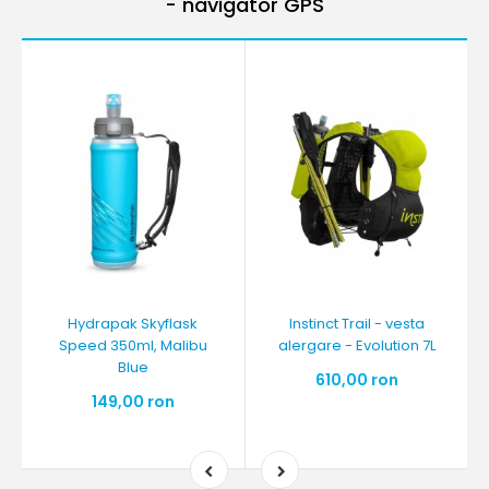
- navigator GPS
Hydrapak Skyflask
Instinct Trail - vesta
Speed 350ml, Malibu
alergare - Evolution 7L
Blue
610,00 ron
149,00 ron