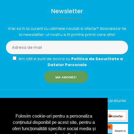
Newsletter
Vrei sa fii la curent cu ultimele noutati si oferte? Aboneaza-te
la newsletter-ul nostru si fii printre primii care afla!
Am citit si sunt de acord cu
Politica de Securitate a
Datelor Personale
MA ABONEZ!
InfinityRun © 2026 Toate drepturile rezervate | Toate preturile
includ TVA (19%)
Folosim cookie-uri pentru a personaliza
conținutul disponibil pe acest site, pentru a
oferi funcționalităti specifice social media și