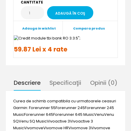
CANTITATE
Adauga in wishlist
Compara produs
";
59.87 Lei x 4 rate
Descriere
Specificaţii
Opinii (0)
Curea de schimb compatibila cu urmatoarele ceasuri
Garmin: Forerunner 55Forerunner 245Forerunner 245
MusicForerunner 645Forerunner 645 MusicVenuVenu
SQVenu SQ MusicVivoactive 3Vivoactive 3
MusicVivomoveVivomove HRVivomove 3Vivomove