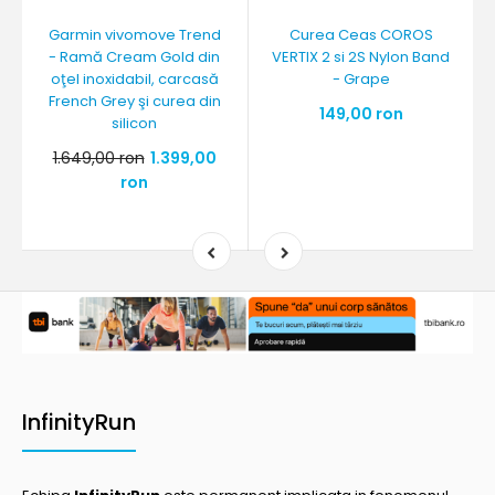
Garmin vivomove Trend
Curea Ceas COROS
- Ramă Cream Gold din
VERTIX 2 si 2S Nylon Band
oţel inoxidabil, carcasă
- Grape
French Grey şi curea din
149,00 ron
silicon
1.649,00 ron
1.399,00
ron
InfinityRun