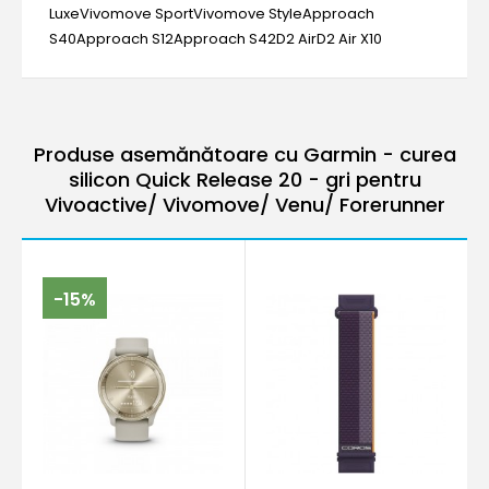
LuxeVivomove SportVivomove StyleApproach
S40Approach S12Approach S42D2 AirD2 Air X10
Produse asemănătoare cu Garmin - curea
silicon Quick Release 20 - gri pentru
Vivoactive/ Vivomove/ Venu/ Forerunner
-15%