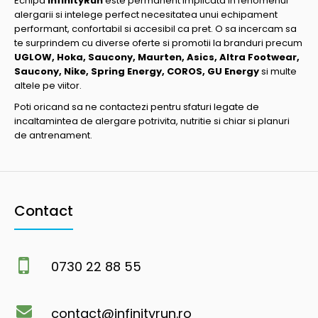
Echipa
InfinityRun
este permanent implicata in fenomenul
alergarii si intelege perfect necesitatea unui echipament
performant, confortabil si accesibil ca pret. O sa incercam sa
te surprindem cu diverse oferte si promotii la branduri precum
UGLOW, Hoka, Saucony, Maurten, Asics, Altra Footwear,
Saucony, Nike, Spring Energy, COROS, GU Energy
si multe
altele pe viitor.
Poti oricand sa ne contactezi pentru sfaturi legate de
incaltamintea de alergare potrivita, nutritie si chiar si planuri
de antrenament.
Contact
0730 22 88 55
contact@infinityrun.ro