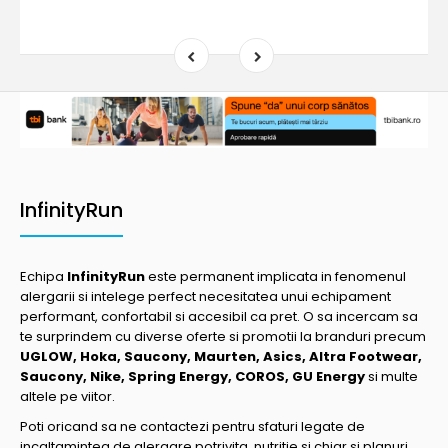
InfinityRun
Echipa
InfinityRun
este permanent implicata in fenomenul
alergarii si intelege perfect necesitatea unui echipament
performant, confortabil si accesibil ca pret. O sa incercam sa
te surprindem cu diverse oferte si promotii la branduri precum
UGLOW, Hoka, Saucony, Maurten, Asics, Altra Footwear,
Saucony, Nike, Spring Energy, COROS, GU Energy
si multe
altele pe viitor.
Poti oricand sa ne contactezi pentru sfaturi legate de
incaltamintea de alergare potrivita, nutritie si chiar si planuri