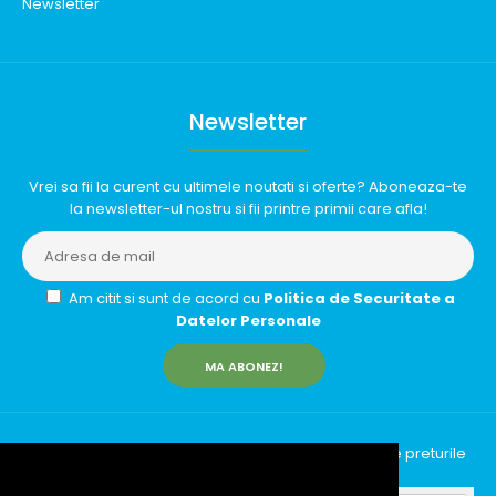
Newsletter
Newsletter
Vrei sa fii la curent cu ultimele noutati si oferte? Aboneaza-te
la newsletter-ul nostru si fii printre primii care afla!
Am citit si sunt de acord cu
Politica de Securitate a
Datelor Personale
MA ABONEZ!
InfinityRun © 2026 Toate drepturile rezervate | Toate preturile
includ TVA (19%)