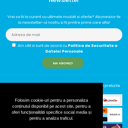
Vrei sa fii la curent cu ultimele noutati si oferte? Aboneaza-te
la newsletter-ul nostru si fii printre primii care afla!
Am citit si sunt de acord cu
Politica de Securitate a
Datelor Personale
MA ABONEZ!
InfinityRun © 2026 Toate drepturile rezervate | Toate preturile
includ TVA (19%)
Folosim cookie-uri pentru a personaliza
conținutul disponibil pe acest site, pentru a
oferi funcționalităti specifice social media și
pentru a analiza traficul.