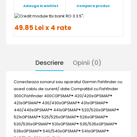
Adauga in wishlist
Compara produs
";
49.85 Lei x 4 rate
Descriere
Opinii (0)
Conecteaza sonarul sau aparatul Garmin Fishfinder cu
acest cablu de curent/ date.Compatibil cu:Fishfinder
300CFishfinder 400CGPSMAP® 420/420sGPSMAP®
421sGPSMAP® 430/430sGPSMAP® 431sGPSMAP®
440/440sGPSMAP® 441sGPSMAP® 520/520sGPSMAP®
521sGPSMAP® 525/525sGPSMAP® 526sGPSMAP®
530/530sGPSMAP® 531sGPSMAP® 535/535sGPSMAP®
536sGPSMAP® 540/540sGPSMAP® 541sGPSMAP®