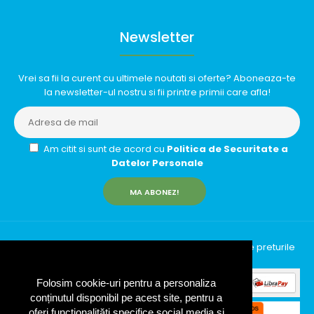
Newsletter
Vrei sa fii la curent cu ultimele noutati si oferte? Aboneaza-te
la newsletter-ul nostru si fii printre primii care afla!
Am citit si sunt de acord cu
Politica de Securitate a
Datelor Personale
MA ABONEZ!
InfinityRun © 2026 Toate drepturile rezervate | Toate preturile
includ TVA (19%)
Folosim cookie-uri pentru a personaliza
conținutul disponibil pe acest site, pentru a
oferi funcționalităti specifice social media și