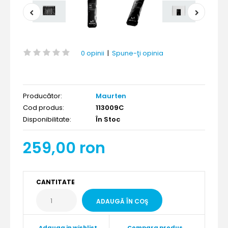
0 opinii
|
Spune-ţi opinia
Producător:
Maurten
Cod produs:
113009C
Disponibilitate:
În Stoc
259,00 ron
CANTITATE
Adauga in wishlist
Compara produs