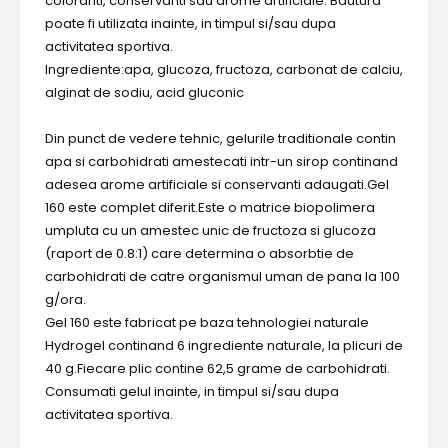
coloranti, conservanti sau arome artificiale. Bautura
poate fi utilizata inainte, in timpul si/sau dupa
activitatea sportiva.
Ingrediente:apa, glucoza, fructoza, carbonat de calciu,
alginat de sodiu, acid gluconic
Din punct de vedere tehnic, gelurile traditionale contin
apa si carbohidrati amestecati intr-un sirop continand
adesea arome artificiale si conservanti adaugati.Gel
160 este complet diferit.Este o matrice biopolimera
umpluta cu un amestec unic de fructoza si glucoza
(raport de 0.8:1) care determina o absorbtie de
carbohidrati de catre organismul uman de pana la 100
g/ora.
Gel 160 este fabricat pe baza tehnologiei naturale
Hydrogel continand 6 ingrediente naturale, la plicuri de
40 g.Fiecare plic contine 62,5 grame de carbohidrati.
Consumati gelul inainte, in timpul si/sau dupa
activitatea sportiva.