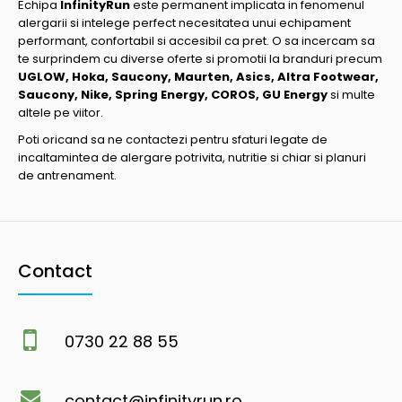
Echipa
InfinityRun
este permanent implicata in fenomenul
alergarii si intelege perfect necesitatea unui echipament
performant, confortabil si accesibil ca pret. O sa incercam sa
te surprindem cu diverse oferte si promotii la branduri precum
UGLOW, Hoka, Saucony, Maurten, Asics, Altra Footwear,
Saucony, Nike, Spring Energy, COROS, GU Energy
si multe
altele pe viitor.
Poti oricand sa ne contactezi pentru sfaturi legate de
incaltamintea de alergare potrivita, nutritie si chiar si planuri
de antrenament.
Contact
0730 22 88 55
contact@infinityrun.ro