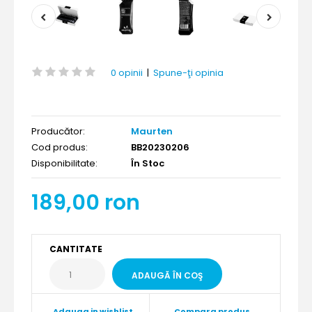
0 opinii
|
Spune-ţi opinia
Producător:
Maurten
Cod produs:
BB20230206
Disponibilitate:
În Stoc
189,00 ron
CANTITATE
Adauga in wishlist
Compara produs