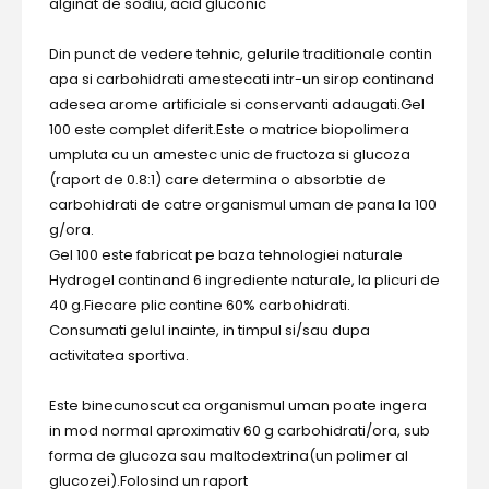
alginat de sodiu, acid gluconic
Din punct de vedere tehnic, gelurile traditionale contin
apa si carbohidrati amestecati intr-un sirop continand
adesea arome artificiale si conservanti adaugati.Gel
100 este complet diferit.Este o matrice biopolimera
umpluta cu un amestec unic de fructoza si glucoza
(raport de 0.8:1) care determina o absorbtie de
carbohidrati de catre organismul uman de pana la 100
g/ora.
Gel 100 este fabricat pe baza tehnologiei naturale
Hydrogel continand 6 ingrediente naturale, la plicuri de
40 g.Fiecare plic contine 60% carbohidrati.
Consumati gelul inainte, in timpul si/sau dupa
activitatea sportiva.
Este binecunoscut ca organismul uman poate ingera
in mod normal aproximativ 60 g carbohidrati/ora, sub
forma de glucoza sau maltodextrina(un polimer al
glucozei).Folosind un raport