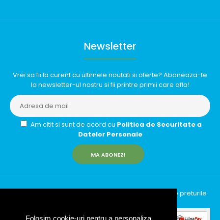
Newsletter
Vrei sa fii la curent cu ultimele noutati si oferte? Aboneaza-te
la newsletter-ul nostru si fii printre primii care afla!
Am citit si sunt de acord cu
Politica de Securitate a
Datelor Personale
MA ABONEZ!
InfinityRun © 2026 Toate drepturile rezervate | Toate preturile
includ TVA (19%)
Folosim cookie-uri pentru a personaliza