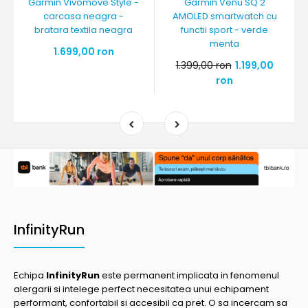
Garmin Vivomove Style -
Garmin Venu SQ 2
carcasa neagra -
AMOLED smartwatch cu
bratara textila neagra
functii sport - verde
menta
1.699,00 ron
1.399,00 ron
1.199,00
ron
InfinityRun
Echipa
InfinityRun
este permanent implicata in fenomenul
alergarii si intelege perfect necesitatea unui echipament
performant, confortabil si accesibil ca pret. O sa incercam sa