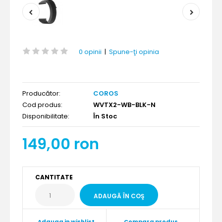
0 opinii
|
Spune-ţi opinia
Producător:
COROS
Cod produs:
WVTX2-WB-BLK-N
Disponibilitate:
În Stoc
149,00 ron
CANTITATE
Adauga in wishlist
Compara produs