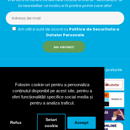
la newsletter-ul nostru si fii printre primii care afla!
Am citit si sunt de acord cu
Politica de Securitate a
Datelor Personale
MA ABONEZ!
InfinityRun © 2026 Toate drepturile rezervate | Toate preturile
includ TVA (19%)
Folosim cookie-uri pentru a personaliza
conținutul disponibil pe acest site, pentru a
oferi funcționalităti specifice social media și
pentru a analiza traficul.
Setari
Refuz
Accept
cookie