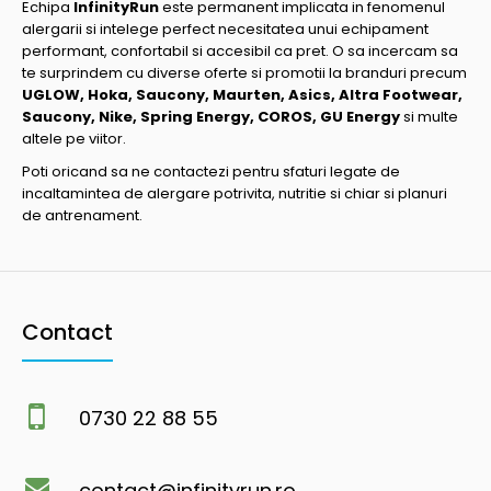
Echipa
InfinityRun
este permanent implicata in fenomenul
alergarii si intelege perfect necesitatea unui echipament
performant, confortabil si accesibil ca pret. O sa incercam sa
te surprindem cu diverse oferte si promotii la branduri precum
UGLOW, Hoka, Saucony, Maurten, Asics, Altra Footwear,
Saucony, Nike, Spring Energy, COROS, GU Energy
si multe
altele pe viitor.
Poti oricand sa ne contactezi pentru sfaturi legate de
incaltamintea de alergare potrivita, nutritie si chiar si planuri
de antrenament.
Contact
0730 22 88 55
contact@infinityrun.ro