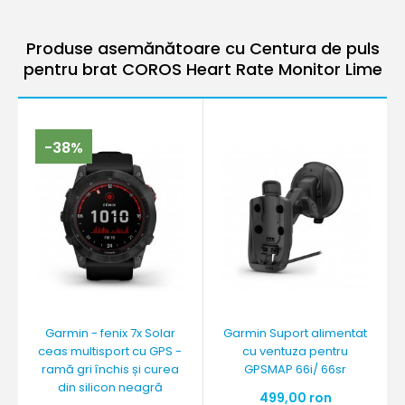
Produse asemănătoare cu Centura de puls
pentru brat COROS Heart Rate Monitor Lime
-38%
Garmin - fenix 7x Solar
Garmin Suport alimentat
ceas multisport cu GPS -
cu ventuza pentru
ramă gri închis și curea
GPSMAP 66i/ 66sr
din silicon neagră
499,00 ron