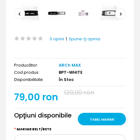
0 opinii
|
Spune-ţi opinia
Producător:
ARCh MAX
Cod produs:
BPT-WHITE
Disponibilitate:
În Stoc
120,00 ron
79,00 ron
Opţiuni disponibile
TABEL MARIMI
MARIME BELT/BETE