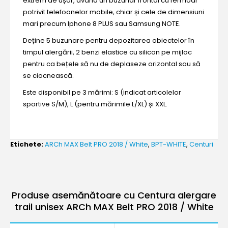
extrem de ușor, având un buzunar frontal cu fermoar
potrivit telefoanelor mobile, chiar și cele de dimensiuni
mari precum Iphone 8 PLUS sau Samsung NOTE.
Deține 5 buzunare pentru depozitarea obiectelor în
timpul alergării, 2 benzi elastice cu silicon pe mijloc
pentru ca bețele să nu de deplaseze orizontal sau să
se ciocnească.
Este disponibil pe 3 mărimi: S (indicat articolelor
sportive S/M), L (pentru mărimile L/XL) și XXL.
Etichete:
ARCh MAX Belt PRO 2018 / White
,
BPT-WHITE
,
Centuri
Produse asemănătoare cu Centura alergare
trail unisex ARCh MAX Belt PRO 2018 / White