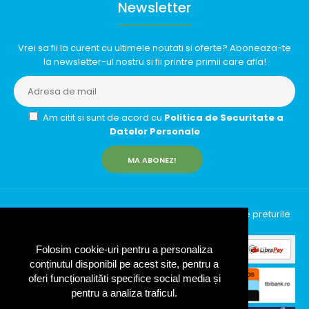
Newsletter
Vrei sa fii la curent cu ultimele noutati si oferte? Aboneaza-te
la newsletter-ul nostru si fii printre primii care afla!
Am citit si sunt de acord cu
Politica de Securitate a
Datelor Personale
MA ABONEZ!
InfinityRun © 2026 Toate drepturile rezervate | Toate preturile
includ TVA (19%)
Folosim cookie-uri pentru a personaliza
conținutul disponibil pe acest site, pentru a
oferi funcționalităti specifice social media și
pentru a analiza traficul.