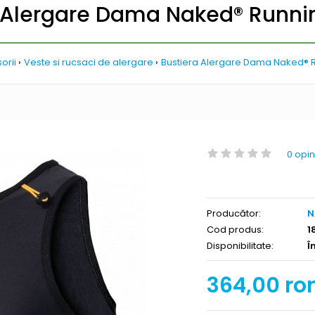
a Alergare Dama Naked® Runni
orii
Veste si rucsaci de alergare
Bustiera Alergare Dama Naked® 
0 opin
Producător:
N
Cod produs:
1
Disponibilitate:
Î
364,00 ro