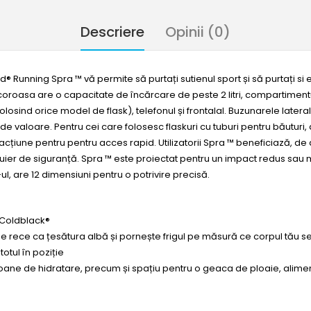
Descriere
Opinii (0)
d® Running Spra ™ vă permite să purtați sutienul sport și să purtați 
racoroasa are o capacitate de încărcare de peste 2 litri, compartimentul
osind orice model de flask), telefonul și frontalal. Buzunarele lateral
 de valoare. Pentru cei care folosesc flaskuri cu tuburi pentru băutur
tracțiune pentru pentru acces rapid. Utilizatorii Spra ™ beneficiază, 
 fluier de siguranță. Spra ™ este proiectat pentru un impact redus sau 
ul, are 12 dimensiuni pentru o potrivire precisă.
 Coldblack®
de rece ca țesătura albă și pornește frigul pe măsură ce corpul tău s
otul în poziție
oane de hidratare, precum și spațiu pentru o geaca de ploaie, alimen