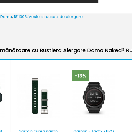
e Dama
,
1811303
,
Veste si rucsaci de alergare
mănătoare cu Bustiera Alergare Dama Naked® R
-13%
it
Garmin curea nailon
Garmin - Tactix 7 PRO