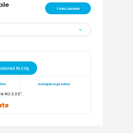
bile
TABEL MARIMI
list
Compara produs
";
rate