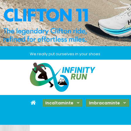
We really put ourselves in your shoes
Incaltaminte
Imbracaminte