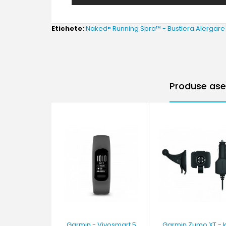
Etichete:
Naked® Running Spra™ - Bustiera Alergar
Produse ase
Garmin - Vivosmart 5
Garmin Zumo XT - k