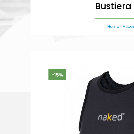
Bustier
Home
Acces
-15%