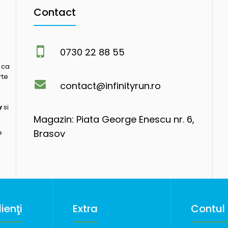
Contact
0730 22 88 55
 ca
rte
contact@infinityrun.ro
y
si
Magazin: Piata George Enescu nr. 6,
Brasov
e
ienţi
Extra
Contul