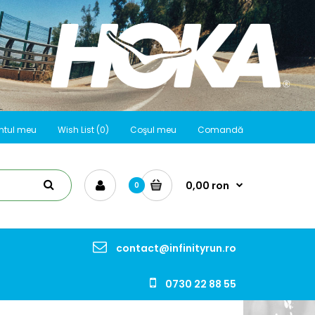
ntul meu
Wish List (0)
Coşul meu
Comandă
0,00 ron
0
contact@infinityrun.ro
0730 22 88 55