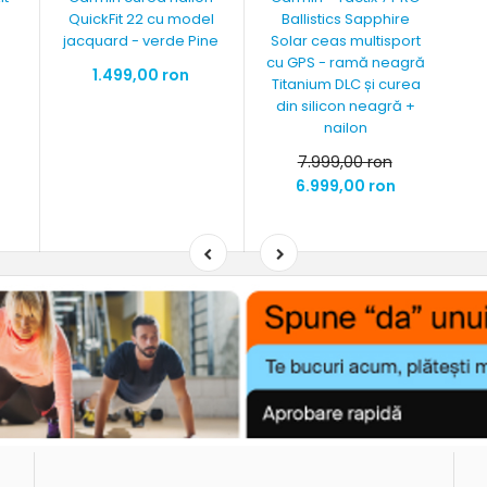
QuickFit 22 cu model
Ballistics Sapphire
jacquard - verde Pine
Solar ceas multisport
cu GPS - ramă neagră
1.499,00 ron
Titanium DLC și curea
din silicon neagră +
nailon
7.999,00 ron
6.999,00 ron