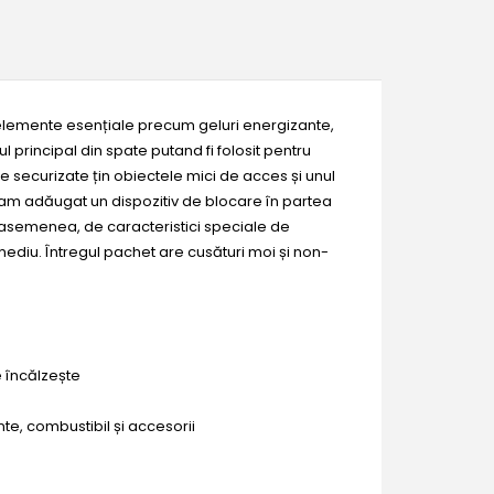
si elemente esențiale precum geluri energizante,
 principal din spate putand fi folosit pentru
e securizate țin obiectele mici de acces și unul
i, am adăugat un dispozitiv de blocare în partea
de asemenea, de caracteristici speciale de
mediu. Întregul pachet are cusături moi și non-
e încălzește
te, combustibil și accesorii