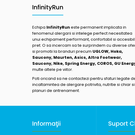
InfinityRun
Echipa
InfinityRun
este permanent implicata in
fenomenul alergarii si intelege perfect necesitatea
unui echipament performant, confortabil si accesibil
pret. O sa incercam sa te surprindem cu diverse ofe
si promotii la branduri precum
UGLOW, Hoka,
Saucony, Maurten, Asics, Altra Footwear,
Saucony, Nike, Spring Energy, COROS, GU Energ
multe altele pe viitor.
Poti oricand sa ne contactezi pentru sfaturi legate d
incaltamintea de alergare potrivita, nutritie si chiar si
planuri de antrenament.
Informaţii
Suport Cl