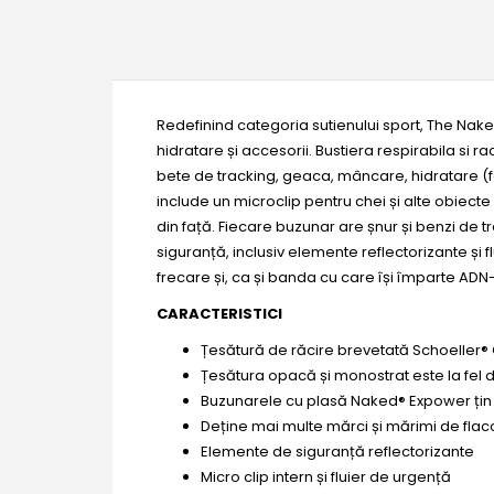
Redefinind categoria sutienului sport, The Nake
hidratare și accesorii. Bustiera respirabila si 
bete de tracking, geaca, mâncare, hidratare (fol
include un microclip pentru chei și alte obiecte
din față. Fiecare buzunar are șnur și benzi de 
siguranță, inclusiv elemente reflectorizante și
frecare și, ca și banda cu care își împarte ADN-
CARACTERISTICI
Țesătură de răcire brevetată Schoeller®
Țesătura opacă și monostrat este la fel 
Buzunarele cu plasă Naked® Expower țin t
Deține mai multe mărci și mărimi de flac
Elemente de siguranță reflectorizante
Micro clip intern și fluier de urgență