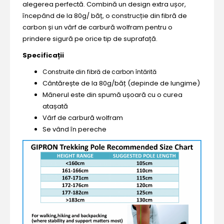
alegerea perfectă. Combină un design extra ușor,
începând de la 80g/ băț, o construcție din fibră de
carbon și un vârf de carbură wolfram pentru o
prindere sigură pe orice tip de suprafață.
Specificații
Construite din fibră de carbon întărită
Cântărește de la 80g/băț (depinde de lungime)
Mânerul este din spumă ușoară cu o curea
atașată
Vârf de carbură wolfram
Se vând în pereche