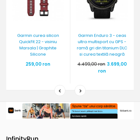
Garmin curea silicon
Garmin Enduro 3 - ceas
QuickFit 22 - visiniu
ultra multisport cu GPS -
Marsala | Graphite
ramă gri din titanium DLC
Silicone
si curea textilă neagră
259,00 ron
4.499,00 ron
3.699,00
ron
InfinityRun