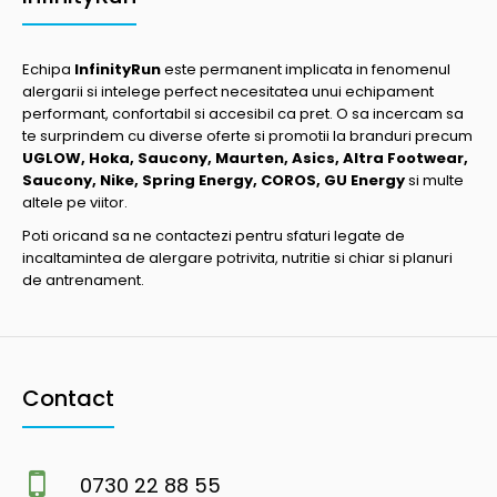
Echipa
InfinityRun
este permanent implicata in fenomenul
alergarii si intelege perfect necesitatea unui echipament
performant, confortabil si accesibil ca pret. O sa incercam sa
te surprindem cu diverse oferte si promotii la branduri precum
UGLOW, Hoka, Saucony, Maurten, Asics, Altra Footwear,
Saucony, Nike, Spring Energy, COROS, GU Energy
si multe
altele pe viitor.
Poti oricand sa ne contactezi pentru sfaturi legate de
incaltamintea de alergare potrivita, nutritie si chiar si planuri
de antrenament.
Contact
0730 22 88 55