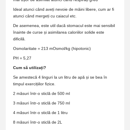
Ideal atunci când aveți nevoie de mâini libere, cum ar fi
atunci când mergeți cu caiacul etc.
De asemenea, este util dacă stomacul este mai sensibil
înainte de curse și asimilarea caloriilor solide este
dificilă.
Osmolaritate = 213 mOsmol/kg (hipotonic)
PH = 5,27
Cum să utilizați?
Se amestecă 4 linguri la un litru de apă și se bea în
timpul exercițiilor fizice.
2 măsuri într-o sticlă de 500 ml
3 măsuri într-o sticlă de 750 ml
4 măsuri într-o sticlă de 1 litru
8 măsuri într-o sticlă de 2L