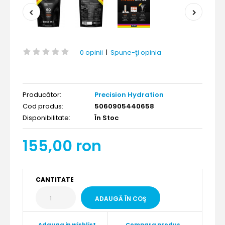
0 opinii
|
Spune-ţi opinia
Producător:
Precision Hydration
Cod produs:
5060905440658
Disponibilitate:
În Stoc
155,00 ron
CANTITATE
Adauga in wishlist
Compara produs