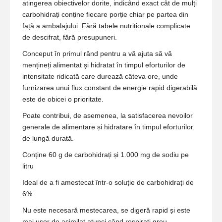
atingerea obiectivelor dorite, indicând exact cât de mulți
carbohidrați conține fiecare porție chiar pe partea din
față a ambalajului. Fără tabele nutriționale complicate
de descifrat, fără presupuneri.
Conceput în primul rând pentru a vă ajuta să vă
mențineți alimentat și hidratat în timpul eforturilor de
intensitate ridicată care durează câteva ore, unde
furnizarea unui flux constant de energie rapid digerabilă
este de obicei o prioritate.
Poate contribui, de asemenea, la satisfacerea nevoilor
generale de alimentare și hidratare în timpul eforturilor
de lungă durată.
Conține 60 g de carbohidrați și 1.000 mg de sodiu pe
litru
Ideal de a fi amestecat într-o soluție de carbohidrați de
6%
Nu este necesară mestecarea, se digeră rapid și este
mai ușor de asimilat atunci când respirați greu