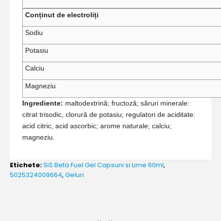
Conținut de electroliți
Sodiu
Potasiu
Calciu
Magneziu
Ingrediente:
maltodextrină; fructoză; săruri minerale:
citrat trisodic, clorură de potasiu; regulatori de aciditate:
acid citric, acid ascorbic; arome naturale; calciu;
magneziu.
Etichete:
SiS Beta Fuel Gel Capsuni si Lime 60ml
,
5025324009664
,
Geluri