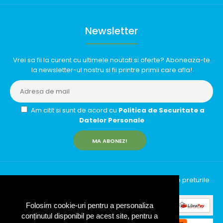
Newsletter
Vrei sa fii la curent cu ultimele noutati si oferte? Aboneaza-te
la newsletter-ul nostru si fii printre primii care afla!
Am citit si sunt de acord cu
Politica de Securitate a
Datelor Personale
MA ABONEZ!
InfinityRun © 2026 Toate drepturile rezervate | Toate preturile
includ TVA (19%)
Folosim cookie-uri pentru a personaliza
conținutul disponibil pe acest site, pentru a