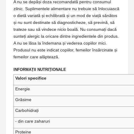
A nu se depăși doza recomandată pentru consumul
zilnic. Suplimentele alimentare nu trebuie să înlocuiască
o dietă variată și echilibrată și un mod de viață sănătos
și nu sunt destinate să diagnosticheze, să prevină, să
trateze sau să vindece nicio boală. Nu consumați dacă
sunteți alergic la oricare dintre ingredientele din produs.
A nu se lăsa la îndemana și vederea copiilor mici.
Produsul nu este indicat copiilor, femeilor însărcinate și
femeilor care alăptează.
INFORMAȚII NUTRIȚIONALE
Valori specifice
Energie
Grăsime
Carbohidrați
- din care zaharuri
Proteine