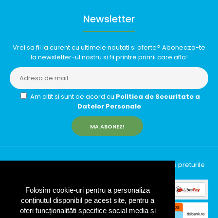
Newsletter
Vrei sa fii la curent cu ultimele noutati si oferte? Aboneaza-te
la newsletter-ul nostru si fii printre primii care afla!
Am citit si sunt de acord cu
Politica de Securitate a
Datelor Personale
MA ABONEZ!
InfinityRun © 2026 Toate drepturile rezervate | Toate preturile
includ TVA (19%)
Folosim cookie-uri pentru a personaliza
conținutul disponibil pe acest site, pentru a
oferi funcționalităti specifice social media și