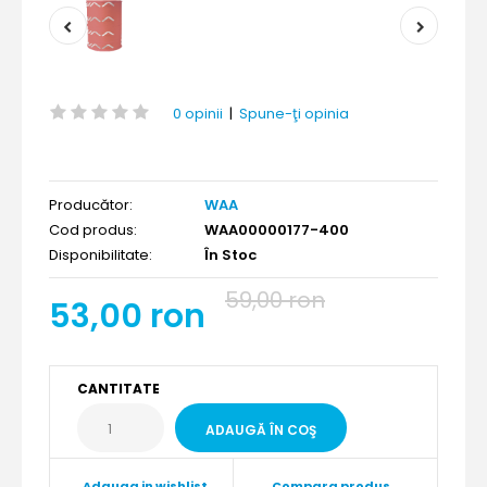
0 opinii
|
Spune-ţi opinia
Producător:
WAA
Cod produs:
WAA00000177-400
Disponibilitate:
În Stoc
59,00 ron
53,00 ron
CANTITATE
Adauga in wishlist
Compara produs