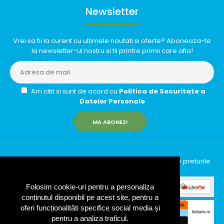
Newsletter
Vrei sa fii la curent cu ultimele noutati si oferte? Aboneaza-te
la newsletter-ul nostru si fii printre primii care afla!
Am citit si sunt de acord cu
Politica de Securitate a
Datelor Personale
MA ABONEZ!
InfinityRun © 2026 Toate drepturile rezervate | Toate preturile
includ TVA (19%)
Folosim cookie-uri pentru a personaliza
conținutul disponibil pe acest site, pentru a
oferi funcționalităti specifice social media și
pentru a analiza traficul.